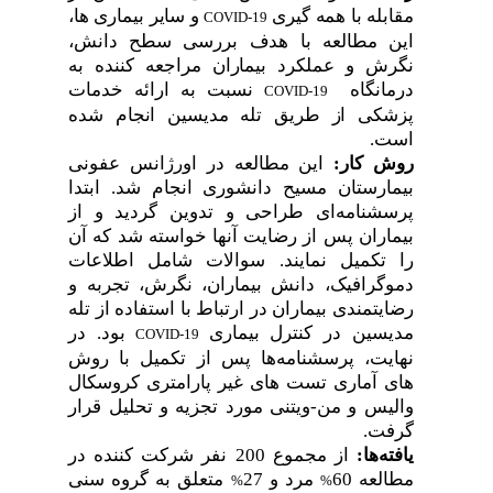
مقابله با همه گیری
و سایر بیماری ها،
COVID-19
این مطالعه با هدف بررسی سطح دانش،
نگرش و عملکرد بیماران مراجعه کننده به
درمانگاه
نسبت به ارائه خدمات
COVID-19
پزشکی از طریق تله مدیسین انجام شده
است.
روش کار:
این مطالعه در اورژانس عفونی
بیمارستان مسیح دانشوری انجام شد. ابتدا
پرسشنامه
ای طراحی و تدوین گردید و از
بیماران پس از رضایت آنها خواسته شد که آن
را تکمیل نمایند. سوالات شامل اطلاعات
دموگرافیک، دانش بیماران، نگرش، تجربه و
رضایتمندی بیماران در ارتباط با استفاده از تله
مدیسین در کنترل بیماری
بود. در
COVID-19
نهایت، پرسشنامه
ها پس از تکمیل با روش
های آماری تست های غیر پارامتری کروسکال
والیس و من-ویتنی مورد تجزیه و تحلیل قرار
گرفت.
یافته
ها:
از مجموع 200 نفر شرکت کننده در
مطالعه 60
مرد و 27
متعلق به گروه سنی
%
%