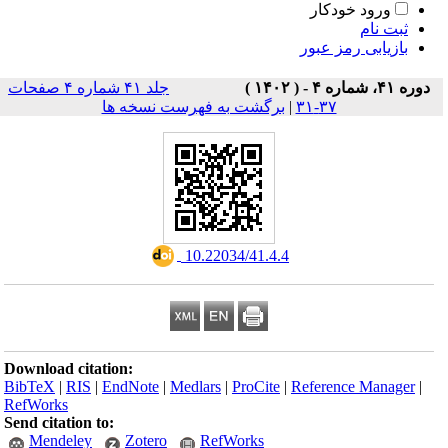
ورود خودکار
ثبت نام
بازیابی رمز عبور
دوره ۴۱، شماره ۴ - ( ۱۴۰۲ )
جلد ۴۱ شماره ۴ صفحات
۳۷-۳۱
|
برگشت به فهرست نسخه ها
‎ 10.22034/41.4.4
Download citation:
BibTeX
|
RIS
|
EndNote
|
Medlars
|
ProCite
|
Reference Manager
|
RefWorks
Send citation to:
Mendeley
Zotero
RefWorks