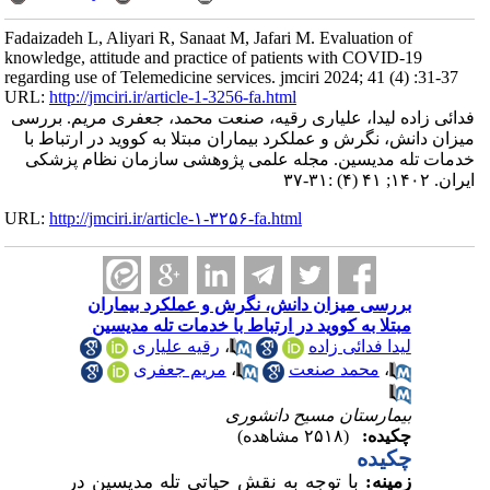
Fadaizadeh L, Aliyari R, Sanaat M, Jafari M. Evaluation of
knowledge, attitude and practice of patients with COVID-19
regarding use of Telemedicine services. jmciri 2024; 41 (4) :31-37
URL:
http://jmciri.ir/article-1-3256-fa.html
فدائی زاده لیدا، علیاری رقیه، صنعت محمد، جعفری مریم. بررسی
میزان دانش، نگرش و عملکرد بیماران مبتلا به کووید در ارتباط با
خدمات تله مدیسین. مجله علمی پژوهشی سازمان نظام پزشکی
ایران. ۱۴۰۲; ۴۱ (۴) :۳۱-۳۷
URL:
http://jmciri.ir/article-۱-۳۲۵۶-fa.html
بررسی میزان دانش، نگرش و عملکرد بیماران
مبتلا به کووید در ارتباط با خدمات تله مدیسین
لیدا فدائی زاده
،
رقیه علیاری
،
محمد صنعت
،
مریم جعفری
بیمارستان مسیح دانشوری
چکیده:
(۲۵۱۸ مشاهده)
چکید
ه
زمینه:
با توجه به نقش حیاتی تله مدیسین در