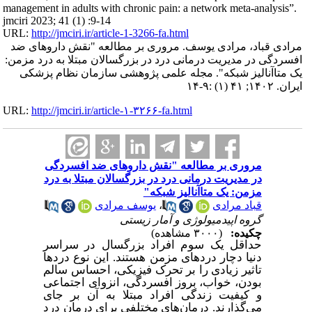
management in adults with chronic pain: a network meta‐analysis”.
jmciri 2023; 41 (1) :9-14
URL:
http://jmciri.ir/article-1-3266-fa.html
مرادی قباد، مرادی یوسف. مروری بر مطالعه "نقش داروهای ضد
افسردگی در مدیریت درمانی درد در بزرگسالان مبتلا به درد مزمن:
یک متاآنالیز شبکه". مجله علمی پژوهشی سازمان نظام پزشکی
ایران. ۱۴۰۲; ۴۱ (۱) :۹-۱۴
URL:
http://jmciri.ir/article-۱-۳۲۶۶-fa.html
مروری بر مطالعه "نقش داروهای ضد افسردگی
در مدیریت درمانی درد در بزرگسالان مبتلا به درد
مزمن: یک متاآنالیز شبکه"
قباد مرادی
،
یوسف مرادی
گروه اپیدمیولوژی و آمار زیستی
چکیده:
(۳۰۰۰ مشاهده)
حداقل یک سوم افراد بزرگسال در سراسر
دنیا دچار دردهای مزمن هستند. این نوع دردها
تاثیر زیادی را بر تحرک فیزیکی، احساس سالم
بودن، خواب، بروز افسردگی، انزوای اجتماعی
و کیفیت زندگی افراد مبتلا به آن بر جای
می‌گذارند. درمان‌های مختلفی برای درمان درد