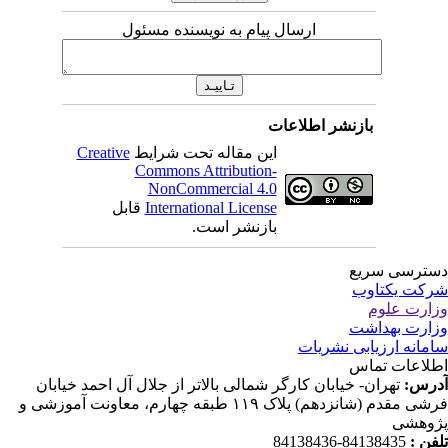
ارسال پیام به نویسنده مسئول
بازنشر اطلاعات
این مقاله تحت شرایط
Creative
Commons Attribution-
NonCommercial 4.0
International License
قابل
بازنشر است.
ترسی سریع
کت یکتاوب
ارت علوم
ارت بهداشت
مانه ارزیابی نشریات
لاعات تماس
رس:
تهران- خیابان کارگر شمالی بالاتر از جلال آل احمد خیابان
فرشی مقدم (شانزدهم) پلاک ۱۱۹ طبقه چهارم، معاونت آموزشی و
وهشی
فن :
84138435-84138436