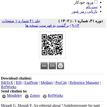
ورود خودکار
ثبت نام
بازیابی رمز عبور
دوره ۴۱، شماره ۱ - ( ۱۴۰۲ )
جلد ۴۱ شماره ۱ صفحات
۱۴-۹
|
برگشت به فهرست نسخه ها
Download citation:
BibTeX
|
RIS
|
EndNote
|
Medlars
|
ProCite
|
Reference Manager
|
RefWorks
Send citation to:
Mendeley
Zotero
RefWorks
Moradi G, Moradi Y. An editorial about “Antidepressants for pain