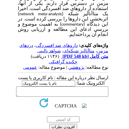
مزمن در دسترس قرار دارند. یکی از آنها،
استفاده از داروهای ضد افسردگی است. اخیرا
یک متاآنالیز شبکه (
)
network meta-analysis
اثربخشی این داروها را بررسی کرده است. در
این دیدگاه (
) به اهمیت موضوع و
commentary
بررسی ادعای این مطالعه و ارزیابی روش
انجام آن پرداخته‌ایم.
واژه‌های کلیدی:
داروهای ضد افسردگی
،
دردهای
مزمن
،
متاآنالیز شبکه‌ای
،
شواهد بالینی
متن کامل
[PDF 548 kb]
(۱۱۴۶ دریافت)
چکیده گرافیکی
نوع مطالعه:
پژوهشي
| موضوع مقاله:
عمومى
ارسال نظر درباره این مقاله : نام کاربری یا پست
الکترونیک شما: