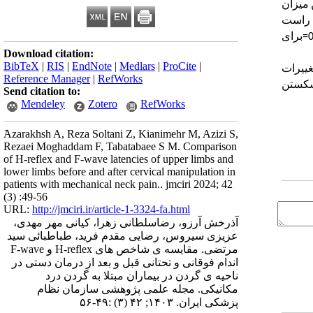
میزان
راست
=
برای
Download citation:
BibTeX
|
RIS
|
EndNote
|
Medlars
|
ProCite
|
غییرات
Reference Manager
|
RefWorks
کستن
Send citation to:
Mendeley
Zotero
RefWorks
َAzarakhsh A, Reza Soltani Z, Kianimehr M, Azizi S,
Rezaei Moghaddam F, Tabatabaee S M. Comparison
of H-reflex and F-wave latencies of upper limbs and
lower limbs before and after cervical manipulation in
patients with mechanical neck pain.. jmciri 2024; 42
(3) :49-56
URL:
http://jmciri.ir/article-1-3324-fa.html
آذرخش آرزو، رضاسلطانی زهرا، کیانی مهر مهدی،
عزیزی سیروس، رضایی مقدم فرید، طباطبائی سید
مرتضی. مقایسه ی شاخص های H-reflex و F-wave
اندام فوقانی و تحتانی قبل و بعد از درمان دستی در
ناحیه ی گردن در بیماران مبتلا به گردن درد
مکانیکی. مجله علمی پژوهشی سازمان نظام
پزشکی ایران. ۱۴۰۳; ۴۲ (۳) :۴۹-۵۶