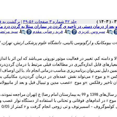
جلد ۴۲ شماره ۳ صفحات ۵۶-۴۹
|
برگشت به ف
،
سیروس عزیزی
،
فرید رضایی مقدم
،
سید مرتض
بیومکانیک و ارگونومی بالینی، دانشگاه علوم پزشکی ارتش، تهران، ا
لا
و
دامنه
کم،
تغییر
در
فعالیت
موتور
نورونی
می
باشد
که
این
اثر
با
انداز
عیارهای
قابل
اندازه
گیری
در
مطالعات
قبلی
مرتبط
با
درمان
گردن
درد
مین
دلیل
نمی
توان
برنامه
ریزی
مناسب
درمانی
انجام
داد
.
با
این
اوصاف
ا
کس
و
موج
می
تواند
نقش
عمده
ای
در
درمان
گردن
درد
مکانیکی
به
F
H
ن
تاخیر
رفلکس
و
موج
عصب
مدین
و
تیبیال
قبل
و
بعد
از
مانیپولا
F
H
ر
سال
های
1398
و
99
به
بیمارستان
امام
رضا
(
ع
)
تهران
مراجعه
نمودند،
موج
در
اندام
های
فوقانی
و
تحتانی
با
استفاده
از
دستگاه
نوار
عصب
و
F
کولموگروف
–
اسمیرنوف
و
تی
زوجی
انجام
گرفت
و
کمتر
از
0/05
م
P