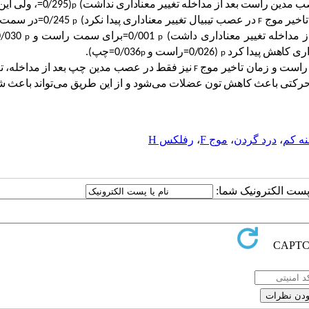
ب
مدین
راست
بعد
از
مداخله
تغییر
معناداری
نداشت
(
=0/295)
،
ولی
این
p
تاخیر
موج
در
عصب
تیبیال
تغییر
معناداری
پیدا
نکرد
(
=0/245
در
سمت
p
F
ز
مداخله
تغییر
معناداری
داشت
(
=0/001
برای
سمت
راست
و
0/030
p
p
اری
کاهش
پیدا
کرد
=0/026)
راست
و
=0/036
چپ
.(
p
p
راست
و
زمان
تاخیر
موج
نیز
فقط
در
عصب
مدین
چپ
بعد
از
مداخله،
ت
F
رکتی
باعث
کاهش
تون
عضلات
می
شود
و
از
این
طریق
می
تواند
باعث
ش
نه کم
،
درد گردن
،
موج F
،
رفلکس H
ا پست الکترونیک شما: