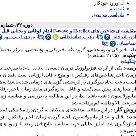
ورود خودکار
ثبت نام
بازیابی رمز عبور
دوره ۴۲، شماره ۳ - ( ۱۴۰۳ )
مقایسه ی شاخص های H-reflex و F-wave اندام فوقانی و تحتانی قبل و بعد از درمان دستی در ناحیه ی گردن در بیماران مبتلا به گردن درد مکانیکی
آرزو آذرخش
،
زهرا رضاسلطانی
،
مهدی کیانی مهر
طباطبائی
طب فیزیکی و توانبخشی، گروه طب فیزیکی و توانبخشی، مرکز تحقیقات 
چکیده:
(۲۱۱۵ مشاهده)
چکیده
مینه
:
یکی
از
اثرات
فیزیولوژیک
درمان
دستی
با
سرعت
با
)
Manipulation
(
مان
تاخیر
شاخص
های
رفلکس
و
موج
قابل
ارزیابی
است
.
فقدان
م
F
H
ست
باعث
ایجاد
سوگیری
در
اثربخشی
گزینه
های
درمانی
شده
باشد؛
به
ه
ز
معیارهای
پیش
بینی
کننده
و
قابل
اندازه
گیری
مانند
زمان
تاخیر
رفل
انیپولاسیون
داشته
باشد
.
لذا،
در
این
مطالعه
به
بررسی
و
مقایسه
زما
سرعت
بالا
و
دامنه
کم
پرداخته
شد
.
وش کار:
در
این
مطالعه
مداخله
ای
مبتلایان
به
گردن
درد
مکانیکی
که
د
دند
.
قبل
و
بعد
از
مانیپولاسیون
ناحیه
گردن،
زمان
تاخیر
رفلکس
و
H
ندازه
گیری
شد
.
آنالیز
تحلیلی
جهت
مقایسه
نتایج
قبل
و
بعد
با
آزمون
های
تلقی
شد
.