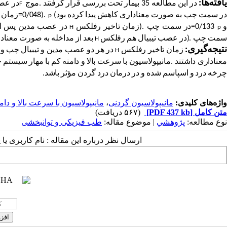
افته
ها
:
در
این
مطالعه
35
بیمار
تحت
بررسی
قرار
گرفتند
.
موج
در
عص
F
ر
سمت
چپ
به
صورت
معناداری
کاهش
پیدا
کرده
بود
(
=0/048).
زمان
p
=0/133
در
سمت
چپ
).
زمان
تاخیر
رفلکس
در
عصب
مدین
پس
ا
H
p
سمت
چپ
).
در
عصب
تیبیال
هم
رفلکس
بعد
از
مداخله
به
صورت
معناد
H
تیجه
گیری
:
زمان
تاخیر
رفلکس
در
هر
دو
عصب
مدین
و
تیبیال
چپ
و
H
عناداری
داشتند
.
مانیپولاسیون
با
سرعت
بالا
و
دامنه
کم
با
مهار
سیستم
ح
چرخه
درد
و
اسپاسم
شده
و
در
درمان
درد
گردن
مؤثر
باشد
.
واژه‌های کلیدی:
مانیپولاسیون گردنی
،
مانیپولاسیون با سرعت بالا و دام
متن کامل
[PDF 437 kb]
(۵۶۷ دریافت)
نوع مطالعه:
پژوهشي
| موضوع مقاله:
طب فیزیکی و توانبخشی
ارسال نظر درباره این مقاله : نام کاربری ی