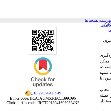
هرست نسخه ها
ی
یران
ه
گیری
ممکن
ستفاده
شیوه
سیون
با
انتخاب
‎ 10.22034/42.3.49
عضله
Ethics code: IR.AJAUMS.REC.1399.096
عنادار
Clinical trials code: IRCT20180416039324N2