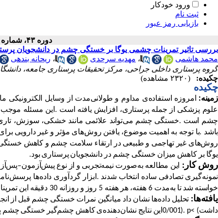
ورود خودکار
ثبت نام
بازیابی رمز عبور
دوره ۴۳، شماره ۱ - ( ۱۴۰۴ )
بررسی تاثیر تمرینات چشمی یوگا بر خستگی چشم در دانشجویان پرست
محمد هاشمی
،
مهدیه سرحدی
،
ریحانه بندهی
گروه پرستاری داخلی جراحی، مرکز تحقیقات پرستاری جامعه، دانشگاه 
چکیده:
(۲۳۲۰ مشاهده)
چکیده
مینه
:
امروزه
استفاده
ی
مداوم
و
طولانی
مدت
از
وسایل
الکترونیکی
مان
علوم
پزشکی
از
جمله
پرستاری،
افزایش
یافته
است
.
این
مسئله
موجب
شم
است
.
خستگی
چشم
می
تواند
علائمی
مانند
خشکی،
سوزش،
تاری
اشد
.
با
توجه
به
اهمیت
موضوع،
یافتن
روش
های
مؤثر
و
غیر
دارویی
برای
وش
های
غیر
تهاجمی
و
طبیعی
در
ارتقاء
سلامت
چشم
و
کاهش
خستگی
یوگا
بر
کاهش
میزان
خستگی
چشم
در
دانشجویان
پرستاری
بود
.
وش کار:
این
مطالعه
به
صورت
نیمه
تجربی
و
از
نوع
پیش
آزمون
–
پس
آز
مونه
گیری
تصادفی
ساده
انتخاب
شدند
.
ابزار
گردآوری
داده
ها
پرسش
نام
خواسته
شد
تا
به
مدت
6
هفته،
هر
هفته
5
روز
و
روزانه
30
دقیقه
این
تمرینا
افته
ها
:
تحلیل
داده
ها
نشان
داد
میانگین
نمرات
خستگی
چشم
قبل
از
انج
داشت
(
p<
0/001).
این
نتایج
نشان
دهنده
ی
کاهش
چشم
گیر
خستگی
چشم
پ