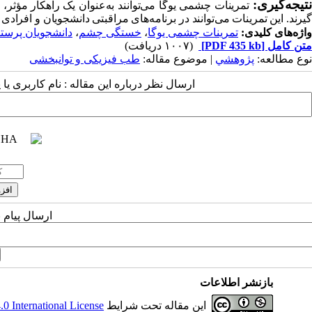
نتیجه
گیری
:
تمرینات
چشمی یوگا می
توانند
به
عنوان
یک راهکار مؤثر، 
گیرند
.
این
تمرینات می
توانند
در برنامه
های
مراقبتی دانشجویان و افرادی 
واژه‌های کلیدی:
تمرینات چشمی یوگا
،
خستگی چشم
،
دانشجویان پرست
متن کامل
[PDF 435 kb]
(۱۰۰۷ دریافت)
نوع مطالعه:
پژوهشي
| موضوع مقاله:
طب فیزیکی و توانبخشی
ارسال نظر درباره این مقاله : نام کاربری ی
ارسال پیام 
بازنشر اطلاعات
این مقاله تحت شرایط
 International License