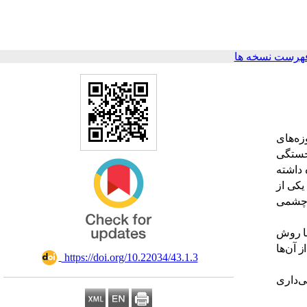
هرست نسخه ها
زه
های
ستگی
داشته
یکی
از
شمی
ا
روش
از
آن
ها
‎ https://doi.org/10.22034/43.1.3
ی
داری