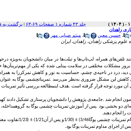
جلد ۴۳ شماره ۱ صفحات ۶۹-۶۳
|
برگشت به ف
اری زاهدان
،
حسین معین
،
میثم ضیایی مهر
علوم پزشکی زاهدان، زاهدان، ایران
ند
تلفن
های
همراه،
لپ
تاپ
ها
و
تبلت
ها
در
میان
دانشجویان
به
ویژه
در
حو
بروز
مشکلات
مختلفی
در
سلامت
بینایی
شده
که
یکی
از
مهم
ترین
آن
ها
خ
دید،
درد
در
ناحیه
ی
چشم،
حساسیت
به
نور
و
کاهش
تمرکز
را
به
همراه
کاهش
این
مشکل
ضروری
به
نظر
می
رسد
.
تمرینات
چشمی
یوگا
به
عنوان
آن
مورد
توجه
قرار
گرفته
است
.
هدف
این
مطالعه
بررسی
تأثیر
تمرینات
چ
مون
انجام
شد
.
جامعه
ی
پژوهش
را
دانشجویان
پرستاری
تشکیل
دادند
که
ب
ه
ای
دو
بخشی
بود
.
پس
از
آموزش
تمرینات
چشمی
یوگا
به
گروه
مداخله،
ت
را
انجام
دهند
.
ام
تمرینات
چشمی
یوگا
(3/46
±
1/30)
و
پس
از
آن
(1/21
±
1/23)
تفاوت
معن
س
از
اجرای
مداوم
تمرینات
یوگا
بود
.