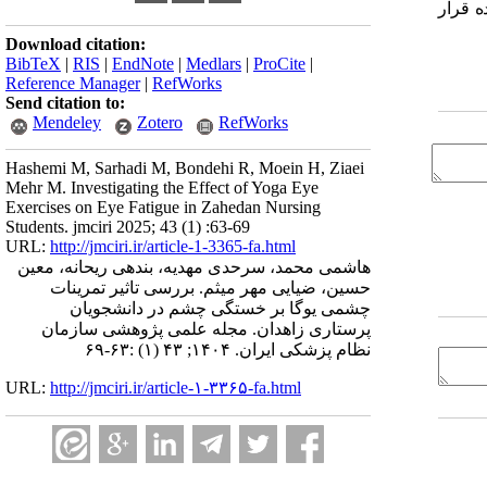
ه قرار
Download citation:
BibTeX
|
RIS
|
EndNote
|
Medlars
|
ProCite
|
Reference Manager
|
RefWorks
Send citation to:
Mendeley
Zotero
RefWorks
Hashemi M, Sarhadi M, Bondehi R, Moein H, Ziaei
Mehr M. Investigating the Effect of Yoga Eye
Exercises on Eye Fatigue in Zahedan Nursing
Students. jmciri 2025; 43 (1) :63-69
URL:
http://jmciri.ir/article-1-3365-fa.html
هاشمی محمد، سرحدی مهدیه، بندهی ریحانه، معین
حسین، ضیایی مهر میثم. بررسی تاثیر تمرینات
چشمی یوگا بر خستگی چشم در دانشجویان
پرستاری زاهدان. مجله علمی پژوهشی سازمان
نظام پزشکی ایران. ۱۴۰۴; ۴۳ (۱) :۶۳-۶۹
URL:
http://jmciri.ir/article-۱-۳۳۶۵-fa.html