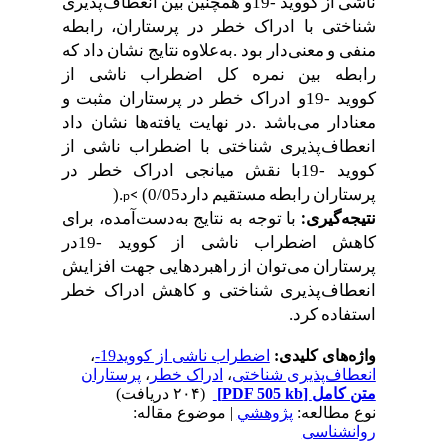
ناشی
از
کووید
19-
و
همچنین
بین
انعطاف
پذیری
شناختی
با
ادراک
خطر
در
پرستاران،
رابطه
منفی
و
معنی
دار
بود
.
به
علاوه
نتایج
نشان
داد
که
رابطه
بین
نمره
کل
اضطراب
ناشی
از
کووید
19-
و
ادراک
خطر
در
پرستاران
مثبت
و
معنادار
می
باشد
.
در
نهایت
یافته
ها
نشان
داد
انعطاف
پذیری
شناختی
با
اضطراب
ناشی
از
کووید
19-
با
نقش
میانجی
ادراک
خطر
در
پرستاران
رابطه
مستقیم
دارد
(0/05
).
˂
p
با
توجه
به
نتایج
به
دست
آمده،
برای
نتیجه
گیری
:
کاهش
اضطراب
ناشی
از
کووید
19-
در
پرستاران
می
توان
از
راهبردهایی
جهت
افزایش
انعطاف
پذیری
شناختی
و
کاهش
ادراک
خطر
استفاده
کرد
.
واژه‌های کلیدی:
اضطراب ناشی از کووید19-
،
انعطاف‌پذیری شناختی
،
ادراک خطر
،
پرستاران
متن کامل
[PDF 505 kb]
(۲۰۴ دریافت)
نوع مطالعه:
پژوهشي
| موضوع مقاله:
روانشناسی