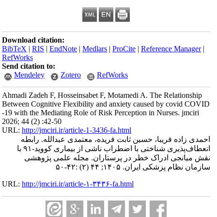
Download citation:
BibTeX
|
RIS
|
EndNote
|
Medlars
|
ProCite
|
Reference Manager
|
RefWorks
Send citation to:
Mendeley
Zotero
RefWorks
Ahmadi Zadeh F, Hosseinsabet F, Motamedi A. The Relationship
Between Cognitive Flexibility and anxiety caused by covid COVID
-19 with the Mediating Role of Risk Perception in Nurses. jmciri
2026; 44 (2) :42-50
URL:
http://jmciri.ir/article-1-3436-fa.html
احمدی زاده فریبا، حسین ثابت فریده، معتمدی عبدالله. رابطه
انعطاف‌پذیری شناختی با اضطراب ناشی از بیماری کووید-۹۱ با
نقش میانجی ادراک خطر در پرستاران. مجله علمی پژوهشی
سازمان نظام پزشکی ایران. ۱۴۰۵; ۴۴ (۲) :۴۲-۵۰
URL:
http://jmciri.ir/article-۱-۳۴۳۶-fa.html