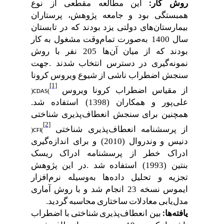
این
مطالعه
مقطعی
از
نوع
روش
کار
:
همبستگی
بود
و
جامعه
پژوهش،
پرستاران
بیمارستان
های
دولتی
یزد
بودند
که
در
تابستان
سال
1400
به
صورت
تمام
وقت
مشغول
به
کار
بودند
که
از
میان
آن
ها
205
نفر
با
روش
نمونه
گیری
در
دسترس
انتخاب
شدند
.
جهت
سنجش
اضطراب
ناشی
از
شیوع
ویروس
کرونا
[1]
از
مقیاس
اضطراب
کرونا
ویروس
)
(
CDAS
علی
پور
و
همکاران
(1398)
استفاده
شد
.
همچنین
برای
سنجش
انعطاف
پذیری
شناختی
[2]
از
پرسشنامه
انعطاف
پذیری
شناختی
)
(
CFI
دنیس
و
وندروال
(2010)
و
برای
اندازه
گیری
ادراک
خطر
از
پرسشنامه
ادراک
ریسک
بنتین
(1993)
استفاده
شد
.
در
این
پژوهش
تجزیه
و
تحلیل
داده
ها
به
وسیله
نرم
افزار
ایموس
نسخه
23
انجام
شد
و
با
روش
آماری
مدل
یابی
معادلات
ساختاری
محاسبه
گردید
.
بین
انعطاف
پذیری
شناختی
با
اضطراب
یافته
ها
: