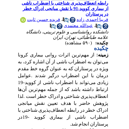
رابطه انعطاف‌پذیری شناختی با اضطراب ناشی
از بیماری کووید-91 با نقش میانجی ادراک خطر
در پرستاران
فریبا احمدی زاده
،
فریده حسین ثابت
،
عبدالله معتمدی
دانشکده روانشناسی و علوم تربیتی، دانشگاه
علامه طباطبائی، تهران، ایران
چکیده:
(۵۹۰ مشاهده)
چکیده
از
مهم
ترین
اثرات
روانی
بیماری
کرونا
زمینه
:
می
توان
به
اضطراب
ناشی
از
آن
اشاره
کرد،
به
ویژه
در
پرستاران
که
به
عنوان
گروه
خط
مقدم
درمان
با
این
اضطراب
درگیر
شدند
.
عوامل
زیادی
می
تواند
با
اضطراب
ناشی
از
کووید
19-
ارتباط
داشته
باشد
که
از
جمله
مهم
ترین
آن
ها
انعطاف
پذیری
شناختی
و
ادراک
خطر
است
.
لذا
پژوهش
حاضر
با
هدف
تعیین
نقش
میانجی
ادراک
خطر
در
رابطه
انعطاف
پذیری
شناختی
با
اضطراب
ناشی
از
بیماری
کووید
19-
در
پرستاران
انجام
شد
.