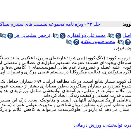
جلد ۴۳ - ویژه نامه مجموعه نشست های سندرم پساکووید صفحات ۱۱۱-۱۰۳
اصل
،
محمدعلی ذوالفقاری
،
نرجس سلیمانی فر
،
،
محمدحسین نیکنام
ن، ایران
 سندرم پساکووید (لانگ کووید) می‌شود؛ عارضه‌ای مزمن با علائمی مانند خست
یسم‌های پیچیده‌ای هستند: عفونت مستقیم سلول‌های عضلانی و مفصلی ا
ی خودی علیه عضله و غضروف)، عدم تعادل لنفوسیت‌های
T
(کاهش
Treg
و ا
لکرد میتوکندری، فعالیت میکروگلیا در سیستم عصبی مرکزی و تغییرات اپی‌
 کووید بسیار شایع است. در یک مطالعه ایرانی، ۹۹
٪
بیماران حداقل یک
وع کمردرد در بیماران پساکووید به‌طور معناداری بیشتر از جمعیت عموم
ن علائم مؤثرند. در مقابل، برنامه‌های توانبخشی شامل ورزش‌های هدای
فسی، قدرت عضلانی و کیفیت زندگی ایجاد کرده‌اند.
عاملی از مکانیسم‌های التهابی، ایمنی و متابولیک است. درک این مسیره
 منظم، آموزش، مشاوره روان‌شناختی و مدیریت عوامل همراه (مانند 
 نشان می‌دهد که بازتوانی طولانی‌مدت می‌تواند به کاهش علائم و باز
رد
،
توانبخشی
،
ورزش درمانی