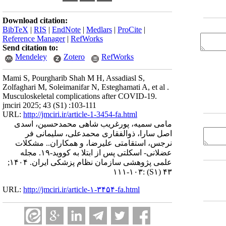
Download citation:
BibTeX
|
RIS
|
EndNote
|
Medlars
|
ProCite
|
Reference Manager
|
RefWorks
Send citation to:
Mendeley
Zotero
RefWorks
Mami S, Pourgharib Shah M H, Assadiasl S,
Zolfaghari M, Soleimanifar N, Esteghamati A, et al .
Musculoskeletal complications after COVID-19.
jmciri 2025; 43 (S1) :103-111
URL:
http://jmciri.ir/article-1-3454-fa.html
مامی سمیه، پورغریب شاهی محمدحسین، اسدی
اصل سارا، ذوالفقاری محمدعلی، سلیمانی فر
نرجس، استقامتی علیرضا، و همکاران.. مشکلات
عضلانی- اسکلتی پس از ابتلا به کووید-۱۹. مجله
علمی پژوهشی سازمان نظام پزشکی ایران. ۱۴۰۴;
:۱۰۳-۱۱۱
(S۱)
۴۳
URL:
http://jmciri.ir/article-۱-۳۴۵۴-fa.html