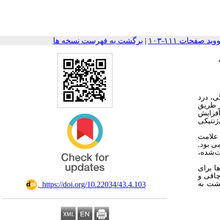
|
برگشت به فهرست نسخه ها
گی، درد
ز طریق
فزایش
ژنتیکی
 علامت
ی بود.
ت‌شده،
ا برای
چاقی و
‎ https://doi.org/10.22034/43.4.103
گشت به