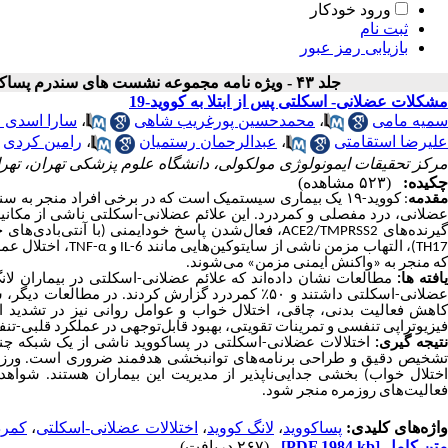
ورود خودکار
ثبت نام
بازیابی رمز عبور
جلد ۴۳ - ویژه نامه مجموعه نشست های سندرم پساکووید
مشکلات عضلانی- اسکلتی پس از ابتلا به کووید-19
سمیه مامی
،
محمدحسین پورغریب شاهی
،
سارا اسدی 
علیرضا استقامتی
،
عبدالرحمان رستمیان
،
رامین کردی
مرکز تحقیقات ایمونولوژی مولکولی، دانشگاه علوم پزشکی تهران، تهرا
چکیده:
(۵۲۳ مشاهده)
قدمه
:
کووید-۱۹ یک بیماری سیستمیک است که در برخی افراد منجر به
عضلانی، درد مفصلی و کمردرد. این علائم عضلانی-اسکلتی ناشی از مکان
یرنده‌های
ACE2/TMPRSS2
، فعال‌شدن پاسخ خودایمنی (با آنتی‌بادی‌ها
TH1
)، التهاب مزمن ناشی از سایتوکین‌هایی مانند
IL-6
و
TNF-α
، اختلال عم
که منجر به «واکنش ایمنی مزمن» می‌شوند.
افته ها:
مطالعات نشان داده‌اند که علائم عضلانی-اسکلتی در بیماران لانگ
ضلانی-اسکلتی داشتند و ۵۰
٪
کمردرد گزارش کردند. در مطالعات دیگر، شی
کاهش فعالیت بدنی، چاقی، اختلال خواب و عوامل روانی نیز در تشدید ای
فیزیوتراپی تنفسی و تمرینات تقویتی، بهبود قابل‌توجهی در عملکرد قلبی-تن
تیجه گیری:
اختلالات عضلانی-اسکلتی در پساکووید ناشی از یک شبکه چند
تشخیص دقیق و طراحی برنامه‌های توانبخشی هدفمند ضروری است. ورزش
اختلال خواب) بخشی جدایی‌ناپذیر از مدیریت این بیماران هستند. شواهد
فعالیت‌های روزمره منجر شود.
واژه‌های کلیدی:
پساکووید
،
لانگ کووید
،
اختلالات عضلانی-اسکلتی
،
کمرد
متن کامل
[PDF 1984 kb]
(۲۶۷ دریافت)