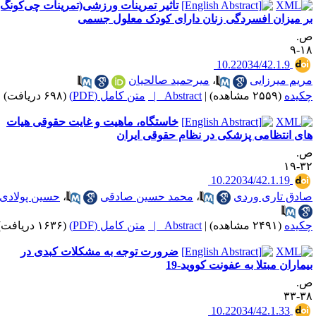
تاثیر تمرینات ورزشی(تمرینات چی‌کونگ)
ر میزان افسردگی زنان دارای کودک معلول جسمی
.
۱۸
‎ 10.22034/42.1.9
ریم میرزایی
،
میرحمید صالحیان
کیده
(۲۵۵۹ مشاهده)
|
Abstract |
متن کامل (PDF)
(۶۹۸ دریافت)
خاستگاه، ماهیت و غایت حقوقی هیات
ای انتظامی پزشکی در نظام حقوقی ایران
.
۳۲-
‎ 10.22034/42.1.19
ادق تاری وردی
،
محمد حسین صادقی
،
حسین پولادی
کیده
(۲۴۹۱ مشاهده)
|
Abstract |
متن کامل (PDF)
(۱۶۳۶ دریافت)
ضرورت توجه به مشکلات کبدی در
یماران مبتلا به عفونت کووید-19
.
۳۸-
‎ 10.22034/42.1.33