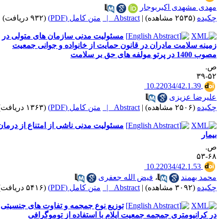
هدی مشهدی اکبربوجار
کیده
(۲۵۳۵ مشاهده)
|
Abstract |
متن کامل (PDF)
(۹۳۲ دریافت)
مسئولیت مدنی سازمان های متولی در
مینه سلامت مادران در قانون حمایت از خانواده و جوانی جمعیت
 1400 در پرتو مولفه های حق بر سلامت
.
۵۲-
‎ 10.22034/42.1.39
لیرضا عزیزی
کیده
(۲۵۰۶ مشاهده)
|
Abstract |
متن کامل (PDF)
(۱۳۶۳ دریافت)
مسئولیت مدنی ناشی از امتناع از درمان
یمار
.
۶۸-
‎ 10.22034/42.1.53
حمد بهمند
،
فیض الله جعفری
کیده
(۳۰۹۲ مشاهده)
|
Abstract |
متن کامل (PDF)
(۵۴۱۶ دریافت)
توزیع نوع جمجمه و تفاوت های جنسیتی
ر کرانیومتری جمجمه جمعیت ایلام با استفاده از توموگرافی