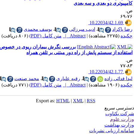
امپیوتری دو بعدی و سه بعدی
.
۷۶-
‎ 10.22034/42.1.69
ضا پاکزاد
،
ادیب میرزائی
،
یوسف محمدی
کیده
(۲۲۷۵ مشاهده)
|
Abstract |
متن کامل (PDF)
(۸۰۶ دریافت)
بررسی نگرش بیماران ریوی در خصوص
ستفاده از سیستم پایش از راه دور مبتنی بر تلفن همراه
.
۸۳-
‎ 10.22034/42.1.77
یدا فدائی زاده
،
رقیه علیاری
،
محمد صنعت
کیده
(۱۹۰۶ مشاهده)
|
Abstract |
متن کامل (PDF)
(۷۷۱ دریافت)
Export as:
HTML
|
XML
|
RSS
ترسی سریع
کت یکتاوب
ارت علوم
ارت بهداشت
مانه ارزیابی نشریات