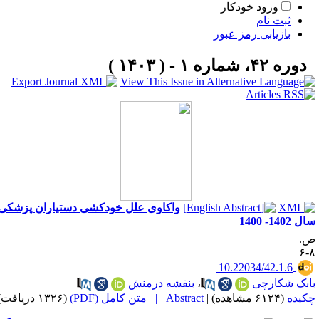
ورود خودکار
ثبت نام
بازیابی رمز عبور
دوره ۴۲، شماره ۱ - ( ۱۴۰۳ )
واکاوی علل خودکشی دستیاران پزشکی
 1402- 1400
.
۸
‎ 10.22034/42.1.6
ابک شکارچی
،
بنفشه درمنش
کیده
(۶۱۲۴ مشاهده)
|
Abstract |
متن کامل (PDF)
(۱۳۲۶ دریافت)