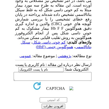
می ‌باشد، در امر تشخیص نیز مشکلاتی به وجود
آورده است. این مقاله به طرح سه مورد بیمار
مبتلا به کم خونی داسی شکل که به غلط سیکل
بتاتالاسمی تشخیص داده شده‌اند پرداخته در پایان
رفع خطای تشخیصی را با بررسی شمارش
گویچه‌ های خونی (CBC) والدین و اندازه ‌گیری
دقیق هموگلوبین Hb F F بیمار مشکوک به کم
خونی داسی شکل پس از انجام الکتروفورز
هموگلوبین به روش تقلیب قلیایی ممکن می‌داند.
واژه‌های کلیدی:
کم خونی داسی شکل
،
سیکل
بتاتالاسمی
،
هموگلوبین جنینی (HbF)
نوع مطالعه:
پژوهشي
| موضوع مقاله:
عمومى
ارسال نظر درباره این مقاله : نام کاربری یا پست
الکترونیک شما: