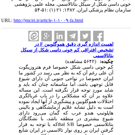
خونی داسی شکل از سیکل بتاتالاسمی. مجله علمی پژوهشی
سازمان نظام پزشکی ایران. ۱۳۸۲; ۲۱ (۱) :۵۱-۵۴
URL:
http://jmciri.ir/article-۱-۱۰۰۹-fa.html
اهمیت اندازه‌ گیری دقیق هموگلوبین F در
تشخیص افتراقی کم خونی داسی شکل از سیکل
بتاتالاسمی
چکیده:
(۵۶۴۲ مشاهده)
کم خونی داسی شکل خصوصا فرم هتروزیگوت
آن علی رغم آن که به نظر می ‌رسد در کشور ما
ایران خصوصا در نواحی جنوبی آن دارای شیوع
قابل توجهی باشد، اما متاسفانه چنان که باید و
شاید مورد توجه قرار نگرفته است. این مساله
علاوه بر آن که مشکلاتی را در باب غربالگری
اختلالات هموگلوبین و پیشگیری از آنها ایجاد نموده
است به دلیل تشابه علایم آزمایشگاهی و بالینی
هاپلوتیپ هندو عرب که گمان می‌رود دارای
شیوع بیشتری در منطقه باشد، با نشگانگان
بتاتلاسمی خصوصا thal S/Bکه با توجه به قرار
گرفتن ایران بر روی نوار تالاسمی در ایران شایع