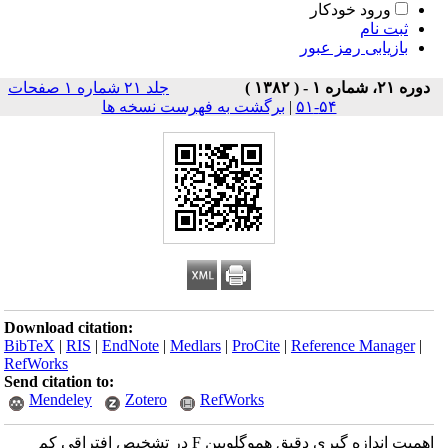
ورود خودکار
ثبت نام
بازیابی رمز عبور
دوره ۲۱، شماره ۱ - ( ۱۳۸۲ )
جلد ۲۱ شماره ۱ صفحات
۵۴-۵۱
|
برگشت به فهرست نسخه ها
Download citation:
BibTeX
|
RIS
|
EndNote
|
Medlars
|
ProCite
|
Reference Manager
|
RefWorks
Send citation to:
Mendeley
Zotero
RefWorks
اهمیت اندازه‌ گیری دقیق هموگلوبین F در تشخیص افتراقی کم