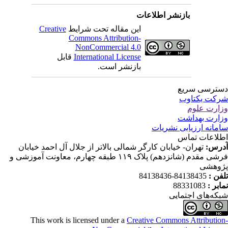
بازنشر اطلاعات
این مقاله تحت شرایط
Creative
Commons Attribution-
NonCommercial 4.0
International License
قابل
بازنشر است.
ترسی سریع
کت یکتاوب
ارت علوم
ارت بهداشت
مانه ارزیابی نشریات
لاعات تماس
رس:
تهران- خیابان کارگر شمالی بالاتر از جلال آل احمد خیابان
فرشی مقدم (شانزدهم) پلاک ۱۱۹ طبقه چهارم، معاونت آموزشی و
وهشی
فن :
84138435-84138436
ابر :
88331083
که‌های اجتمایی
This work is licensed under a
Creative Commons Attributio