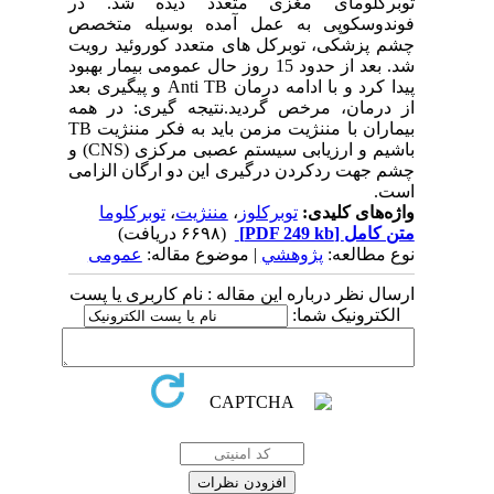
توبرکلومای مغزی متعدد دیده شد. در
فوندوسکوپی به عمل آمده بوسیله متخصص
چشم پزشکی، توبرکل های متعدد کوروئید رویت
شد. بعد از حدود 15 روز حال عمومی بیمار بهبود
پیدا کرد و با ادامه درمان Anti TB و پیگیری بعد
از درمان، مرخص گردید.نتیجه گیری: در همه
بیماران با مننژیت مزمن باید به فکر مننژیت TB
باشیم و ارزیابی سیستم عصبی مرکزی (CNS) و
چشم جهت ردکردن درگیری این دو ارگان الزامی
است.
واژه‌های کلیدی:
توبرکلوز
،
مننژیت
،
توبرکلوما
متن کامل
[PDF 249 kb]
(۶۶۹۸ دریافت)
نوع مطالعه:
پژوهشي
| موضوع مقاله:
عمومى
ارسال نظر درباره این مقاله : نام کاربری یا پست
الکترونیک شما: