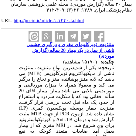
بیمار ۲۰ ساله (گزارش موردی). مجله علمی پژوهشی سازمان
نظام پزشکی ایران. ۱۳۸۷; ۲۶ (۳) :۴۰۹-۴۱۲
URL:
http://jmciri.ir/article-۱-۱۲۴۰-fa.html
مننژیت، توبرکلومای مغزی و درگیری چشمی
ناشی از سل در یک بیمار 20 ساله (گزارش
موردی)
چکیده:
(۱۵۱۷۰ مشاهده)
تاریخچه: یکی از شدیدترین انواع مننژیت، مننژیت
ناشی از مایکوباکتریوم توبرکلوزیس (MTB) می
باشد که لایه مننژ پوشاننده مغز و نخاع را درگیر
می کند و معمولا همراه با میزان مورتالیتی و
موربیدیتی بالایی می باشد.بیمار: بیمار آقای 20
ساله افغانی بود که با شکایت سردرد و استفراغ
از حدود یک ماه قبل تحت بررسی قرار گرفت.
مننژیت بیمار بوسیله پونکسیون کمری (LP)
نشان داده شد. آزمون PCR از جهت MTB مثبت
گزارش شد و درمان Anti-TB و کورتیکواستروئید
برای وی شروع شد. در MRI مغزی که از بیمار
بعمل آمد ضایعات متعدد کوچک به نفع