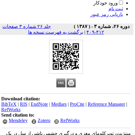
ورود خودکار
ثبت نام
بازیابی رمز عبور
دوره ۲۶، شماره ۳ - ( ۱۳۸۷ )
جلد ۲۶ شماره ۳ صفحات
۴۱۲-۴۰۹
|
برگشت به فهرست نسخه ها
Download citation:
BibTeX
|
RIS
|
EndNote
|
Medlars
|
ProCite
|
Reference Manager
|
RefWorks
Send citation to:
Mendeley
Zotero
RefWorks
مننژیت، توبرکلومای مغزی و درگیری چشمی ناشی از سل در یک