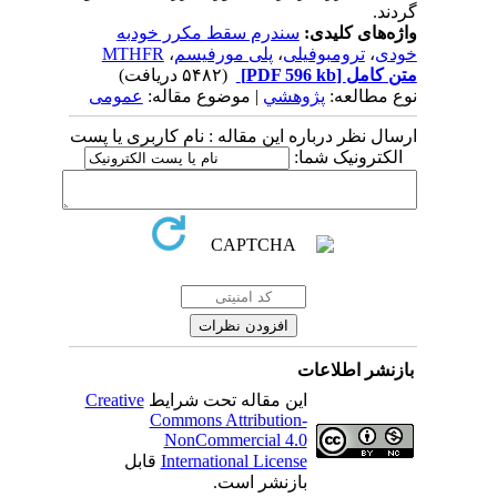
گردند.
واژه‌های کلیدی:
سندرم سقط مکرر خودبه
خودی
،
ترومبوفیلی
،
پلی مورفیسم
،
MTHFR
متن کامل
[PDF 596 kb]
(۵۴۸۲ دریافت)
نوع مطالعه:
پژوهشي
| موضوع مقاله:
عمومى
ارسال نظر درباره این مقاله : نام کاربری یا پست
الکترونیک شما:
بازنشر اطلاعات
این مقاله تحت شرایط
Creative
Commons Attribution-
NonCommercial 4.0
International License
قابل
بازنشر است.