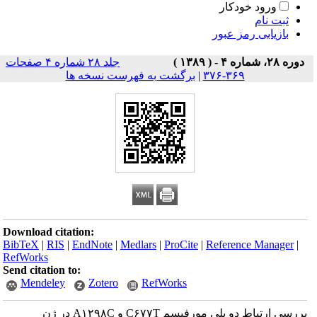
ورود خودکار
ثبت نام
بازیابی رمز عبور
دوره ۲۸، شماره ۴ - ( ۱۳۸۹ )
جلد ۲۸ شماره ۴ صفحات
۳۶۹-۳۷۶
|
برگشت به فهرست نسخه ها
Download citation:
BibTeX
|
RIS
|
EndNote
|
Medlars
|
ProCite
|
Reference Manager
|
RefWorks
Send citation to:
Mendeley
Zotero
RefWorks
بررسی ارتباط دو پلی مورفیسم C۶۷۷T و A۱۲۹۸C در ژن