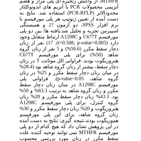
MTHFR، از واکنش زنجیره ای پلی مراز و هضم
آنزیمی محصولات PCR با آنزیم های اندونوکلئاز
محدودالاثر (PCR-RFLP) استفاده شد. نتایج به
دست آمده از تعیین ژنوتیپ هر پلی مورفیسم با
نرم افزار SPSS، دو آزمون ?2 و همبستگی
اسپیرمن تجزیه و تحلیل شد.یافته ها: بین دو پلی
مورفیسم C677T و A1298C ارتباط متقابل وجود
دارد (r=0.508, p-value<0.005). 17) نفر از زنان
دچار سقط مکرر (56.6%) و 5 نفر از زنان گروه
شاهد (50%) برای پلی مورفیسم C677T
هتروزیگوت بودند. فراوانی الل موتانت T در زنان
دچار سقط، بیشتر از زنان گروه شاهد بود (28.4%
در میان زنان دچار سقط مکرر و 25% در زنان
گروه شاهد، p-value<0.05). فراوانی پلی
مورفیسم A1298C در میان زنان دچار سقط
مکرر و زنان گروه شاهد به ترتیب 63.3% و 50%
بود. 43.3% زنان دچار سقط مکرر و 20% زنان
گروه کنترل، برای پلی مورفیسم A1298C
هتروزیگوت و 20% زنان دچار سقط مکرر و 30%
زنان گروه شاهد، برای این پلی مورفیسم
هموزیگوت بودند.نتیجه گیری: نتایج به دست آمده
در این پژوهش نشان داد که هیچ کدام از دو پلی
مورفیسم MTHFR نمی توانند توجیه کننده علت
سقط مکرر در زنان مورد بررسی محسوب