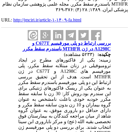
MTHFR باسندرم سقط مکرر. مجله علمی پژوهشی سازمان نظام
پزشکی ایران. ۱۳۸۹; ۲۸ (۴) :۳۷۶-۳۶۹
URL:
http://jmciri.ir/article-۱-۱۴۰۹-fa.html
بررسی ارتباط دو پلی مورفیسم C677T و
A1298C در ژن MTHFR باسندرم سقط مکرر
چکیده:
(۵۲۳۳ مشاهده)
زمینه: یکی از فاکتورهای مطرح در ایجاد
ترومبوفیلی در زنان مبتلابه سقط مکرر، پلی
مورفیسم های A1298C و C677T در ژن
MTHFR است. هدف از این تحقیق بررسی
ارتباط این دو پلی مورفیسم باسندرم سقط مکرر
به عنوان یکی از ریسک فاکتورهای ژنتیکی برای
این سندرم بود.روش کار: 30 زن با سابقه سقط
مکرر خودبه خودی باعلت نامشخص به عنوان
گروه بیماران و 10 زن بدون سابقه سقط مکرر و
دارای حداقل دو باروری موفق، به عنوان گروه
شاهد از میان مراجعه کنندگان به بیمارستان فوق
تخصصی بقیه الله (عج) و مرکز ناباروری ابن سینا
انتخاب شدند. برای بررسی دو پلی مورفیسم ژن