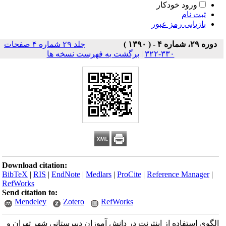
ورود خودکار
ثبت نام
بازیابی رمز عبور
دوره ۲۹، شماره ۴ - ( ۱۳۹۰ )
جلد ۲۹ شماره ۴ صفحات
۳۳۰-۳۲۲
|
برگشت به فهرست نسخه ها
Download citation:
BibTeX
|
RIS
|
EndNote
|
Medlars
|
ProCite
|
Reference Manager
|
RefWorks
Send citation to:
Mendeley
Zotero
RefWorks
الگوی استفاده از اینترنت در دانش آموزان دبیرستانی شهر تهران و