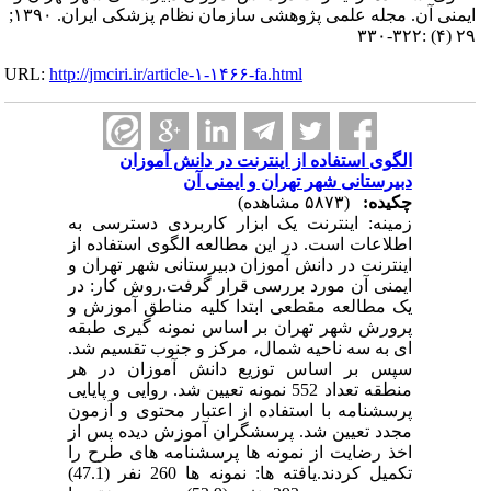
ایمنی آن. مجله علمی پژوهشی سازمان نظام پزشکی ایران. ۱۳۹۰;
۲۹ (۴) :۳۲۲-۳۳۰
URL:
http://jmciri.ir/article-۱-۱۴۶۶-fa.html
الگوی استفاده از اینترنت در دانش آموزان
دبیرستانی شهر تهران و ایمنی آن
چکیده:
(۵۸۷۳ مشاهده)
زمینه: اینترنت یک ابزار کاربردی دسترسی به
اطلاعات است. در این مطالعه الگوی استفاده از
اینترنت در دانش آموزان دبیرستانی شهر تهران و
ایمنی آن مورد بررسی قرار گرفت.روش کار: در
یک مطالعه مقطعی ابتدا کلیه مناطق آموزش و
پرورش شهر تهران بر اساس نمونه گیری طبقه
ای به سه ناحیه شمال، مرکز و جنوب تقسیم شد.
سپس بر اساس توزیع دانش آموزان در هر
منطقه تعداد 552 نمونه تعیین شد. روایی و پایایی
پرسشنامه با استفاده از اعتبار محتوی و آزمون
مجدد تعیین شد. پرسشگران آموزش دیده پس از
اخذ رضایت از نمونه ها پرسشنامه های طرح را
تکمیل کردند.یافته ها: نمونه ها 260 نفر (47.1)