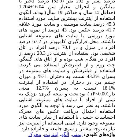
درصد پسر و 292 نفر (52.9) درصد دختر با
میانگین و انحراف معیار سن 16.04±1.704
(حداقل 14 سال و حداکثر 19 سال) بودند. الگوی
استفاده از اینترنت بیشترین سایت مورد استفاده
45.3 درصد سایت موسیقی و سایت مورد علاقه
41.7 درصد عکس بود. 43 درصد از نمونه های
مورد بررسی با سایت های ممنوعه آشنایی
داشتند. محل قرارگیری کامپیوتر در 67.2 درصد
افراد در منزل و در 70.1 درصد افراد در اتاق
شخصی بود. استفاده از اینترنت در 28.3 درصد از
افراد در هنگام شب بوده و از اتاق های گفتگو،
چت روم و از فیلترشکن استفاده می کردند.
استفاده از فیلترشکن و سایت های ممنوعه در
پسران %43.3 نسبت به دختران 31% و میزان
چشم درد در دختران در استفاده از اینترنت
%18.1 نسبت به پسران %12.7 معنی
دارP<0.001) ) بود.بحث و نتیجه گیری: نزدیک به
نیمی از افراد با سایت های ممنوعه آشنایی
داشتند. به نظر می رسد با توجه به الگوی مورد
استفاده احتمال دریافت عکس های محرک
احساسات جنسی یا استفاده از سایر سایت های
ممنوعه وجود دارد. ایمنی استفاده از اینترنت نیز
نیاز به توجه بیشتر از سوی جامعه و خانواده دارد.
واژه‌های کلیدی:
ایمنی
،
الگو
،
اینترنت
،
محرک