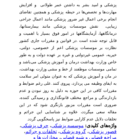
پزشکی
و
امید
بشر
به
داشتن
عمر
طولانی
و
افزایش
مهارت
ها
و
تخصص
ها
در
حیطه
پزشکی
و
همچنین
تقاضای
انجام
برخی
اعمال
غیر
ضرور
پزشکی
مانند
اعمال
جراحی
زیبایی،
نقش
موسسات
پزشکی
مانند
بیمارستان‏ها،
درمانگاه‏ها،
آزمایشگاه‏ها
در
امور
فوق
بسیار
با
اهمیت
و
قابل
توجه
شده
است
.
در
قوانین
و
مقررات
جاری
کشور
نظارت
بر
موسسات
پزشکی
اعم
از
خصوصی،
دولتی،
خیریه،
عمومی
غیر‏دولتی
و
غیره
بر
عهده
دولت
و
به
طور
خاص
وزارت
بهداشت
درمان
و
آموزش
پزشکی
می
باشد
و
تمامی
موسسات
موظفند
از
خط
و
مشی
وزارت
بهداشت،
در
مان
و
آموزش
پزشکی
که
به
عنوان
متولی
امر
سلامت
به
ایفای
وظیفه
می
پردازد،
پیروی
کنند
.
علی
رغم
ضوابط
و
مقررات
کافی
در
این
حوزه
به
دلیل
به
روز
نبودن
و
عدم
بازدارندگی
و
مراجع
مختلف
قانونگذاری
و
رسیدگی
کننده،
ضروری
است
مقررات
مزبور
بازنگری
شود
که
در
این
مقاله
سعی
می‏گردد،
علاوه
بر
شناسایی
این
جرائم
و
تخلقات
دلایل
عدم
کارایی
ضوابط
نیز
پاسخگویی
گردد
.
واژه‌های کلیدی:
موسسه پزشکی
،
حرف پزشکی
،
قصور پزشکی
،
گروه پزشکی
،
تخلفات و جرائم
،
مراجع قضایی و شبه قضایی
،
مجازات ها و