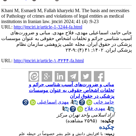
Khani M, Esmaeli M, Fallah kharyeki M. The basis and necessities
of Pathology of crimes and violations of legal entities as medical
institutions in Iranian law. jmciri 2024; 41 (4) :9-23
URL:
http://jmciri.ir/article-1-3244-fa.html
خانی حامد، اسماعیلی مهدی، فلاح مهدی. مبانی و ضرورت‌های
آسیب شناسی جرائم و تخلفات اشخاص حقوقی به عنوان موسسات
پزشکی در حقوق ایران. مجله علمی پژوهشی سازمان نظام
پزشکی ایران. ۱۴۰۲; ۴۱ (۴) :۹-۲۳
URL:
http://jmciri.ir/article-۱-۳۲۴۴-fa.html
مبانی و ضرورت‌های آسیب شناسی جرائم و
تخلفات اشخاص حقوقی به عنوان موسسات
پزشکی در حقوق ایران
حامد خانی
،
مهدی اسماعیلی
،
مهدی فلاح
آزاد اسلامی واحد تهران مرکز
چکیده:
(۲۵۹۵ مشاهده)
چکیده
زمینه
:
با
افزایش
دانش
و
علم
بشر
خصوصاً
در
حیطه
علم