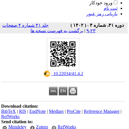
ورود خودکار
ثبت نام
بازیابی رمز عبور
دوره ۴۱، شماره ۴ - ( ۱۴۰۲ )
جلد ۴۱ شماره ۴ صفحات
۲۳-۹
|
برگشت به فهرست نسخه ها
‎ 10.22034/41.4.2
Download citation:
BibTeX
|
RIS
|
EndNote
|
Medlars
|
ProCite
|
Reference Manager
|
RefWorks
Send citation to:
Mendeley
Zotero
RefWorks