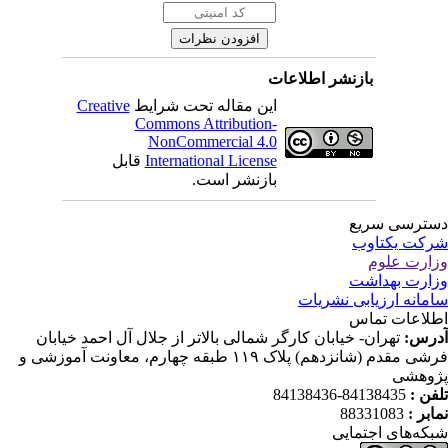
بازنشر اطلاعات
این مقاله تحت شرایط
Creative
Commons Attribution-
NonCommercial 4.0
International License
قابل
بازنشر است.
ترسی سریع
کت یکتاوب
ارت علوم
ارت بهداشت
مانه ارزیابی نشریات
لاعات تماس
رس:
تهران- خیابان کارگر شمالی بالاتر از جلال آل احمد خیابان
فرشی مقدم (شانزدهم) پلاک ۱۱۹ طبقه چهارم، معاونت آموزشی و
وهشی
فن :
84138435-84138436
ابر :
88331083
که‌های اجتمایی