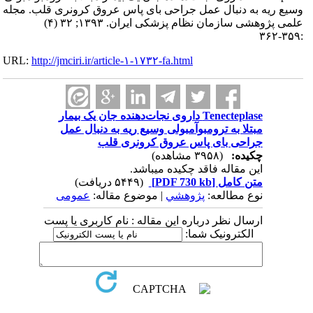
وسیع ریه به دنبال عمل جراحی بای پاس عروق کرونری قلب. مجله
علمی پژوهشی سازمان نظام پزشکی ایران. ۱۳۹۳; ۳۲ (۴)
:۳۵۹-۳۶۲
URL:
http://jmciri.ir/article-۱-۱۷۳۲-fa.html
Tenecteplase داروی نجات‌دهنده جان یک بیمار
مبتلا به ترومبوآمبولی وسیع ریه به دنبال عمل
جراحی بای پاس عروق کرونری قلب
چکیده:
(۳۹۵۸ مشاهده)
این مقاله فاقد چکیده می​باشد.
متن کامل
[PDF 730 kb]
(۵۴۴۹ دریافت)
نوع مطالعه:
پژوهشي
| موضوع مقاله:
عمومى
ارسال نظر درباره این مقاله : نام کاربری یا پست
الکترونیک شما: