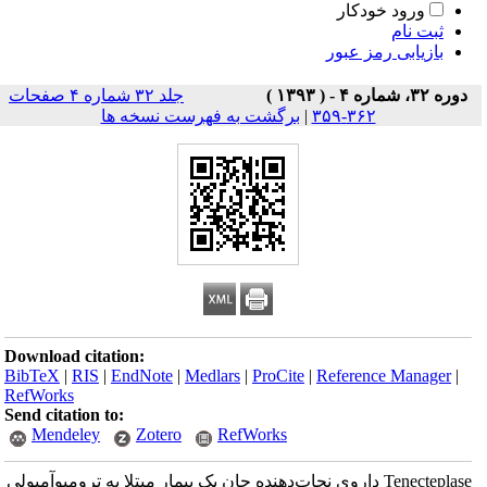
ورود خودکار
ثبت نام
بازیابی رمز عبور
دوره ۳۲، شماره ۴ - ( ۱۳۹۳ )
جلد ۳۲ شماره ۴ صفحات
۳۶۲-۳۵۹
|
برگشت به فهرست نسخه ها
Download citation:
BibTeX
|
RIS
|
EndNote
|
Medlars
|
ProCite
|
Reference Manager
|
RefWorks
Send citation to:
Mendeley
Zotero
RefWorks
Tenecteplase داروی نجات‌دهنده جان یک بیمار مبتلا به ترومبوآمبولی