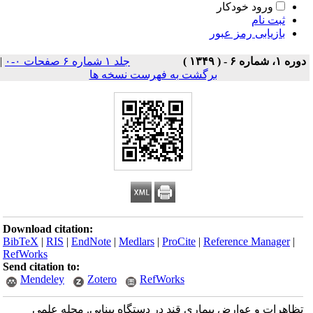
ورود خودکار
ثبت نام
بازیابی رمز عبور
دوره ۱، شماره ۶ - ( ۱۳۴۹ )
جلد ۱ شماره ۶ صفحات ۰-۰
|
برگشت به فهرست نسخه ها
Download citation:
BibTeX
|
RIS
|
EndNote
|
Medlars
|
ProCite
|
Reference Manager
|
RefWorks
Send citation to:
Mendeley
Zotero
RefWorks
تظاهرات و عوارض بیماری قند در دستگاه بینایی. مجله علمی