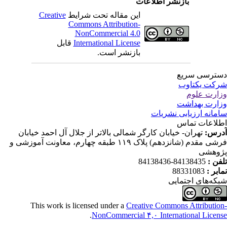
بازنشر اطلاعات
این مقاله تحت شرایط
Creative
Commons Attribution-
NonCommercial 4.0
International License
قابل
بازنشر است.
ترسی سریع
کت یکتاوب
ارت علوم
ارت بهداشت
مانه ارزیابی نشریات
لاعات تماس
رس:
تهران- خیابان کارگر شمالی بالاتر از جلال آل احمد خیابان
فرشی مقدم (شانزدهم) پلاک ۱۱۹ طبقه چهارم، معاونت آموزشی و
وهشی
فن :
84138435-84138436
ابر :
88331083
که‌های اجتمایی
This work is licensed under a
Creative Commons Attributio
.
NonCommercial ۴,۰ International Licen