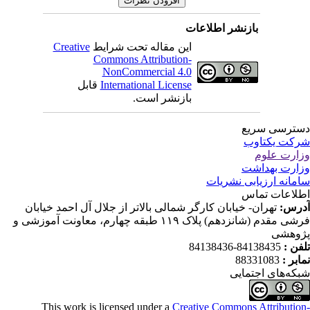
بازنشر اطلاعات
این مقاله تحت شرایط
Creative
Commons Attribution-
NonCommercial 4.0
International License
قابل
بازنشر است.
ترسی سریع
کت یکتاوب
ارت علوم
ارت بهداشت
مانه ارزیابی نشریات
لاعات تماس
رس:
تهران- خیابان کارگر شمالی بالاتر از جلال آل احمد خیابان
فرشی مقدم (شانزدهم) پلاک ۱۱۹ طبقه چهارم، معاونت آموزشی و
وهشی
فن :
84138435-84138436
ابر :
88331083
که‌های اجتمایی
This work is licensed under a
Creative Commons Attributio