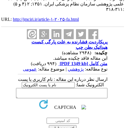
علمی پژوهشی سازمان نظام پزشکی ایران. ۱۳۵۱; ۲ (۴ و ۵)
:۳۱۱-۳۱۸
URL:
http://jmciri.ir/article-۱-۲۰۲۵-fa.html
پریکاردیت فشارنده به علت پارگی کیست
هیداتیک بطن چپ
چکیده:
(۲۹۴۸ مشاهده)
این مقاله فاقد چکیده می​باشد.
متن کامل
[PDF 1349 kb]
(۹۹۴ دریافت)
نوع مطالعه:
پژوهشي
| موضوع مقاله:
عمومى
ارسال نظر درباره این مقاله : نام کاربری یا پست
الکترونیک شما: