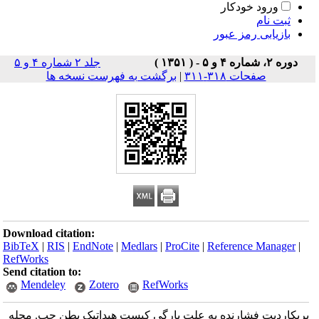
ورود خودکار
ثبت نام
بازیابی رمز عبور
دوره ۲، شماره ۴ و ۵ - ( ۱۳۵۱ )
جلد ۲ شماره ۴ و ۵
صفحات ۳۱۸-۳۱۱
|
برگشت به فهرست نسخه ها
Download citation:
BibTeX
|
RIS
|
EndNote
|
Medlars
|
ProCite
|
Reference Manager
|
RefWorks
Send citation to:
Mendeley
Zotero
RefWorks
پریکاردیت فشارنده به علت پارگی کیست هیداتیک بطن چپ. مجله