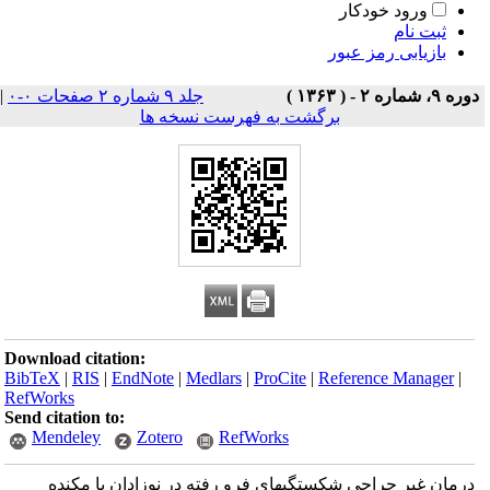
ورود خودکار
ثبت نام
بازیابی رمز عبور
دوره ۹، شماره ۲ - ( ۱۳۶۳ )
جلد ۹ شماره ۲ صفحات ۰-۰
|
برگشت به فهرست نسخه ها
Download citation:
BibTeX
|
RIS
|
EndNote
|
Medlars
|
ProCite
|
Reference Manager
|
RefWorks
Send citation to:
Mendeley
Zotero
RefWorks
درمان غیر جراحی شکستگیهای فرو رفته در نوزادان با مکنده