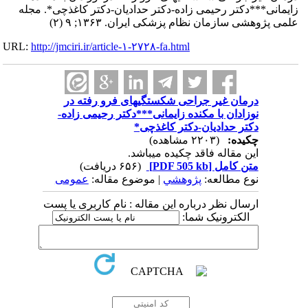
زایمانی***دکتر رحیمی زاده-دکتر حدادیان-دکتر کاغذچی*. مجله
علمی پژوهشی سازمان نظام پزشکی ایران. ۱۳۶۳; ۹ (۲)
URL:
http://jmciri.ir/article-۱-۲۷۲۸-fa.html
درمان غیر جراحی شکستگیهای فرو رفته در
نوزادان با مکنده زایمانی***دکتر رحیمی زاده-
دکتر حدادیان-دکتر کاغذچی*
چکیده:
(۲۲۰۳ مشاهده)
این مقاله فاقد چکیده می​باشد.
متن کامل
[PDF 505 kb]
(۶۵۶ دریافت)
نوع مطالعه:
پژوهشي
| موضوع مقاله:
عمومى
ارسال نظر درباره این مقاله : نام کاربری یا پست
الکترونیک شما: