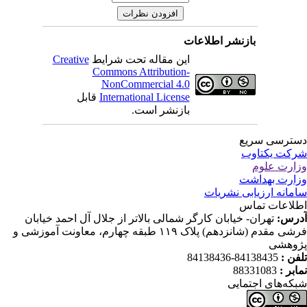
بازنشر اطلاعات
این مقاله تحت شرایط
Creative
Commons Attribution-
NonCommercial 4.0
International License
قابل
بازنشر است.
ترسی سریع
کت یکتاوب
ارت علوم
ارت بهداشت
مانه ارزیابی نشریات
لاعات تماس
رس:
تهران- خیابان کارگر شمالی بالاتر از جلال آل احمد خیابان
فرشی مقدم (شانزدهم) پلاک ۱۱۹ طبقه چهارم، معاونت آموزشی و
وهشی
فن :
84138435-84138436
ابر :
88331083
که‌های اجتمایی