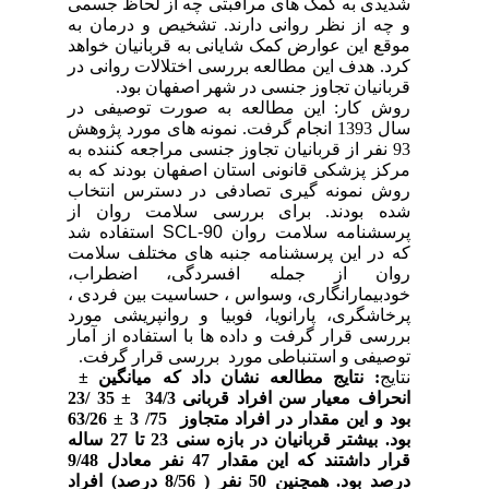
شدیدی به کمک های مراقبتی چه از لحاظ جسمی
و چه از نظر روانی دارند. تشخیص و درمان به
موقع این عوارض کمک شایانی به قربانیان خواهد
کرد. هدف این مطالعه بررسی اختلالات روانی در
قربانیان تجاوز جنسی در شهر اصفهان بود.
روش کار: این مطالعه به صورت توصیفی در
سال 1393 انجام گرفت. نمونه های مورد پژوهش
93 نفر از قربانیان تجاوز جنسی مراجعه کننده به
مرکز پزشکی قانونی استان اصفهان بودند که به
روش نمونه گیری تصادفی در دسترس انتخاب
شده بودند. برای بررسی سلامت روان از
پرسشنامه سلامت روان
SCL-90
استفاده شد
که در این پرسشنامه جنبه های مختلف سلامت
روان از جمله افسردگی، اضطراب،
خودبیمارانگاری، وسواس ، حساسیت بین فردی ،
پرخاشگری، پارانویا، فوبیا و روانپریشی
مورد
بررسی قرار گرفت و داده ها با استفاده از آمار
توصیفی و استنباطی مورد
بررسی قرار گرفت.
نتایج
:
نتایج مطالعه نشان داد که میانگین
±
انحراف معیار سن افراد قربانی 34/3
±
35 /23
بود و این مقدار در افراد متجاوز 75/ 3
±
63/26
بود. بیشتر قربانیان در بازه سنی 23 تا 27 ساله
قرار داشتند که این مقدار 47 نفر معادل 9/48
درصد بود. همچنین 50 نفر ( 8/56 درصد) افراد