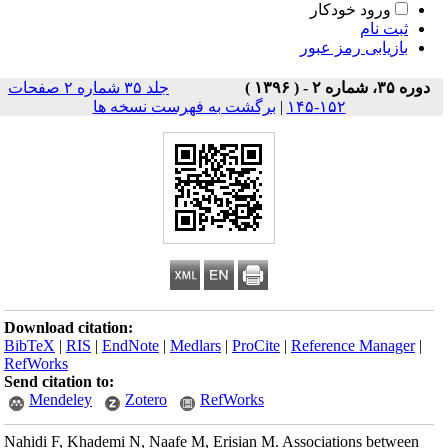
ورود خودکار
ثبت نام
بازیابی رمز عبور
دوره ۳۵، شماره ۲ - ( ۱۳۹۶ )
جلد ۳۵ شماره ۲ صفحات
۱۵۲-۱۴۵
|
برگشت به فهرست نسخه ها
Download citation:
BibTeX
|
RIS
|
EndNote
|
Medlars
|
ProCite
|
Reference Manager
|
RefWorks
Send citation to:
Mendeley
Zotero
RefWorks
Nahidi F, Khademi N, Naafe M, Erisian M. Associations between