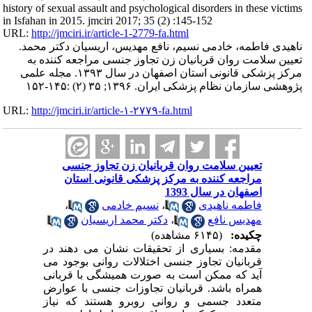
history of sexual assault and psychological disorders in these victims
in Isfahan in 2015. jmciri 2017; 35 (2) :145-152
URL:
http://jmciri.ir/article-1-2779-fa.html
ناهیدی فاطمه، خادمی نسیم، نافع مهدیس، اریسیان دکتر محمد.
تعیین سلامت روان قربانیان زن تجاوز جنسی مراجعه کننده به
مرکز پزشکی قانونی استان اصفهان در سال ۱۳۹۳. مجله علمی
پژوهشی سازمان نظام پزشکی ایران. ۱۳۹۶; ۳۵ (۲) :۱۴۵-۱۵۲
URL:
http://jmciri.ir/article-۱-۲۷۷۹-fa.html
تعیین سلامت روان قربانیان زن تجاوز جنسی
مراجعه کننده به مرکز پزشکی قانونی استان
اصفهان در سال 1393
فاطمه ناهیدی
،
نسیم خادمی
،
مهدیس نافع
،
دکتر محمد اریسیان
چکیده:
(۶۱۴۵ مشاهده)
مقدمه: بسیاری از تحقیقات نشان می دهند در
قربانیان تجاوز جنسی اختلالات روانی بوجود می
آید که ممکن است به صورت همیشگی با قربانی
همراه باشد. قربانیان تجاوزات جنسی با عوارض
متعدد جسمی و روانی روبرو هستند که نیاز