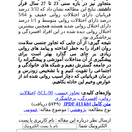
متجاوز نیز در بازه سنی 23 تا 27 سال قرار
داشتند.
نتایج این مطالعه نشان داد که 3/32 درصد
قربانیان دارای اختلالات روانی خفیف و 5/64
درصد دارای اختلالات روانی متوسط و 1/1 درصد
دارای اختلال روانی شدید هستند همچنین بیشترین
اختلال روانی دیده شده در این افراد افسردگی و
پرخاشگری بود.
نتیجه گیری: از آن جایی که تجاوز جنسی سلامت
روان افراد را به خطر انداخته و پیامد های روانی
زیادی بر جای می گذارد بهتر است برای
پیشگیری از آن مداخلات آموزشی و پیشگیرانه را
در جامعه گسترش دهیم و شبکه های خانوادگی و
اجتماعی را تقویت کنیم و با تشخیص زودرس و
درمان قربانیانی که دچار آسیب روانی شده اند از
عوارض وخیم این حادثه بکاهیم.
واژه‌های کلیدی:
تجاوز جنسی
،
SCL-90
،
اختلالات
روانی
،
افسردگی
،
پرخاشگری
متن کامل
[PDF 413 kb]
(۵۷۴۹ دریافت)
نوع مطالعه:
پژوهشي
| موضوع مقاله:
عمومى
ارسال نظر درباره این مقاله : نام کاربری یا پست
الکترونیک شما: