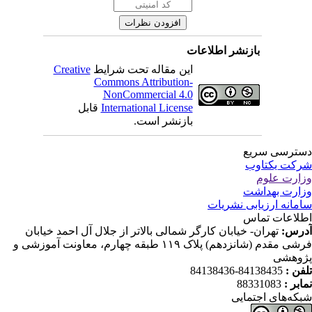
بازنشر اطلاعات
این مقاله تحت شرایط
Creative
Commons Attribution-
NonCommercial 4.0
International License
قابل
بازنشر است.
ترسی سریع
کت یکتاوب
ارت علوم
ارت بهداشت
مانه ارزیابی نشریات
لاعات تماس
رس:
تهران- خیابان کارگر شمالی بالاتر از جلال آل احمد خیابان
فرشی مقدم (شانزدهم) پلاک ۱۱۹ طبقه چهارم، معاونت آموزشی و
وهشی
فن :
84138435-84138436
ابر :
88331083
که‌های اجتمایی