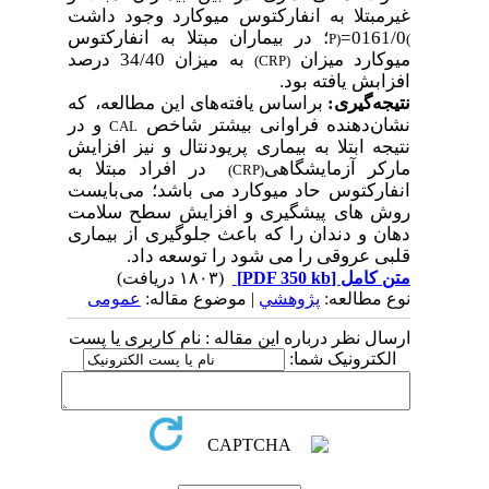
غیرمبتلا به انفارکتوس میوکارد وجود داشت
0161/0=
؛ در بیماران مبتلا به انفارکتوس
P)
(
میوکارد میزان
به میزان 34/40 درصد
(CRP)
افزابش یافته بود.
نتیجه
گیری:
براساس یافته
های این مطالعه، که
نشان
دهنده فراوانی بیشتر شاخص
و در
CAL
نتیجه ابتلا به بیماری پریودنتال و نیز افزایش
مارکر آزمایشگاهی
در افراد مبتلا به
(CRP)
انفارکتوس حاد میوکارد می باشد؛ می
بایست
روش های پیشگیری و افزایش سطح سلامت
دهان و دندان را که باعث جلوگیری از بیماری
قلبی عروقی را می شود را توسعه داد.
متن کامل
[PDF 350 kb]
(۱۸۰۳ دریافت)
نوع مطالعه:
پژوهشي
| موضوع مقاله:
عمومى
ارسال نظر درباره این مقاله : نام کاربری یا پست
الکترونیک شما: