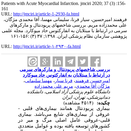
Patients with Acute Myocardial Infarction. jmciri 2020; 37 (3) :156-
161
URL:
http://jmciri.ir/article-1-2930-fa.html
فرهمند امیرحسین، سیار فرنا، سلیمانی مهسا، آقا محمدی مژگان،
علی محمدزاده مریم. بررسی شاخصهای پریودنتال و مارکرهای
سرمی در ارتباط با مبتلایان به انفارکتوس حاد میوکارد. مجله علمی
پژوهشی سازمان نظام پزشکی ایران. ۱۳۹۸; ۳۷ (۳) :۱۵۶-۱۶۱
URL:
http://jmciri.ir/article-۱-۲۹۳۰-fa.html
بررسی شاخصهای پریودنتال و مارکرهای سرمی
در ارتباط با مبتلایان به انفارکتوس حاد میوکارد
امیرحسین فرهمند
،
فرنا سیار
،
مهسا سلیمانی
،
مژگان آقا محمدی
،
مریم علی محمدزاده
دانشگاه علوم پزشکی آزاد اسلامی، دانشکده
دندانپزشکی، تهران، ایران
چکیده:
(۴۵۱۴ مشاهده)
بیماری پریودنتال همانند بیماری
های قلبی -
عروقی از بیماری
های شایع می
باشد. بیماری
قلبی-عروقی عامل اصلی مرگ و میر در
کشورهای توسعه یافته بوده و عوامل متعددی