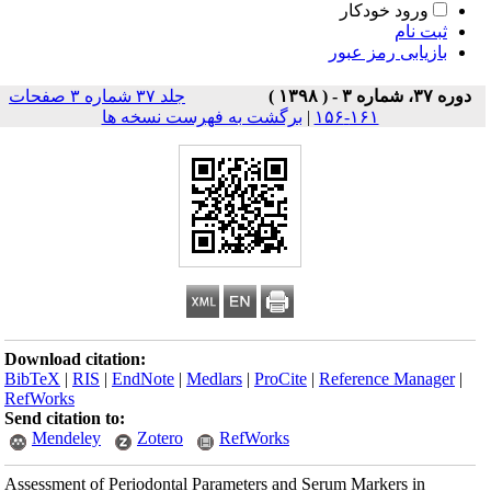
ورود خودکار
ثبت نام
بازیابی رمز عبور
دوره ۳۷، شماره ۳ - ( ۱۳۹۸ )
جلد ۳۷ شماره ۳ صفحات
۱۶۱-۱۵۶
|
برگشت به فهرست نسخه ها
Download citation:
BibTeX
|
RIS
|
EndNote
|
Medlars
|
ProCite
|
Reference Manager
|
RefWorks
Send citation to:
Mendeley
Zotero
RefWorks
Assessment of Periodontal Parameters and Serum Markers in