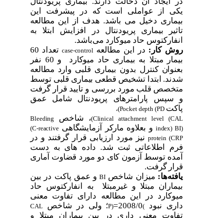
در ایجاد آن دخالت دارند. بیماری پریودنتال
یکی از عواملی است که در پیشرفت این
بیماری دخیل می باشد. هدف از این مطالعه
تاثیر بیماری پریودنتال در افزایش ابتلا به
انفارکتوس حاد میوکارد می
باشد.
روش کار:
در این مطالعه
تعداد 60
case-control
بیمار مبتلا به بیماری حاد میوکارد و 60 نفر
بعنوان کنترل بدون بیماری قلبی وارد مطالعه
شدند. ابتدا تشخیص قطعی بیماری قلبی توسط
متخصص قلب مورد بررسی و تایید قرار گرفت
و سپس پارامترهای پریودنتال شامل عمق
پاکت
،
(Pocket depth (PD
، شاخص
Bleeding
(Clinical attachment level (CAL
و بعلاوه مارکر آزمایشگاهی
(C-reactive
index) BI)
نیز مورد ارزیابی قرار گرفتند و در
protein (CRP
فرم اطلاعاتی ثبت شد. داده های به دست
آمده توسط آزمون کای دو مورد قضاوت آماری
قرار گرفت.
یافته
ها:
میزان شاخص
و عمق پاکت در بین
BI
بیماران مبتلا و غیرمبتلا به انفارکتوس حاد
میوکارد در این مطالعه دارای تفاوت معنی
داری نبود
2008/0=
؛ ولی در شاخص
CAL
P)
(
تفاوت معنی داری در بین بیماران مبتلا و