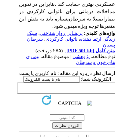
عملکردی
بهتری
حمایت
کند
.
بنابراین
در
تدوین
مداخلات
درمانی
برای
ناتوانی
کارکردی
در
بیماران
مبتلا
به
سرطان
پستان،
باید
به
نقش
این
متغیرها
توجه
ویژه
مبذول
شود
.
واژه‌های کلیدی:
پریشانی روان‌شناختی
،
سبک
زندگی ارتقا دهنده
،
ناتوانی کارکردی
،
سرطان
پستان
متن کامل
[PDF 501 kb]
(۲۷۵ دریافت)
نوع مطالعه:
پژوهشي
| موضوع مقاله:
بیماری
های خون و سرطان
ارسال نظر درباره این مقاله : نام کاربری یا پست
الکترونیک شما:
ارسال پیام به نویسنده مسئول