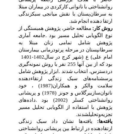
روانشناختی
با
ناتوانی
کارکردی
در
بیماران
مبتلا
به
سرطان
پستان
با
نقش
میانجی
سبک
زندگی
ارتقا
دهنده
انجام
شد
.
مطالعه
حاضر،
پژوهش
همبستگی
از
روش
کار
:
نوع
الگویابی
تحلیل
مسیر
بود
.
جامعه
آماری
پژوهش
شامل
تمامی
زنان
مبتلا
به
سرطان
پستان
در
مرحله
پرتودرمانی
بیمارستان
امام
علی
(
ع
)
شهر
کرج
در
سال
1401-1402
بود
که
از
بین
آنها
255
نفر
با
روش
نمونه
گیری
در
دسترس،
انتخاب
شدند
.
ابزار
پژوهش
شامل
پرسشنامه
های
سبک
زندگی
ارتقاءدهنده
سلامت
والکر
و
همکاران
(1987)
،
خود
ناتوان
سازی
برگلاس
و
جونز
(1978)
و
پریشانی
روانشناختی
کسلر
(2002)
بود
.
داده
های
پژوهش
با
استفاده
از
الگویابی
تحلیل
مسیر
تجزیه
وتحلیل
شدند
.
یافته
ها
نشان
داد
سبک
زندگی
یافته
ها
:
ارتقا
دهنده
در
ارتباط
بین
پریشانی
روانشناختی