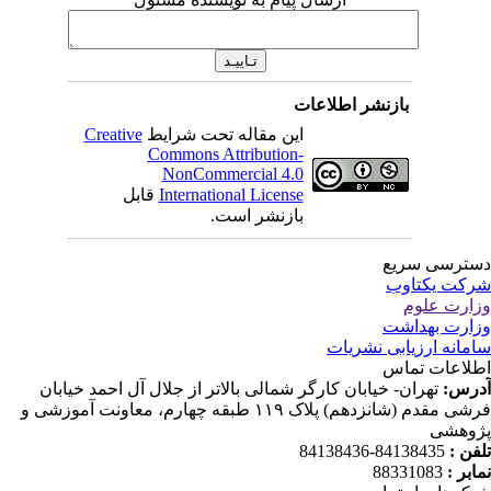
بازنشر اطلاعات
این مقاله تحت شرایط
Creative
Commons Attribution-
NonCommercial 4.0
International License
قابل
بازنشر است.
ترسی سریع
کت یکتاوب
ارت علوم
ارت بهداشت
مانه ارزیابی نشریات
لاعات تماس
رس:
تهران- خیابان کارگر شمالی بالاتر از جلال آل احمد خیابان
فرشی مقدم (شانزدهم) پلاک ۱۱۹ طبقه چهارم، معاونت آموزشی و
وهشی
فن :
84138435-84138436
ابر :
88331083