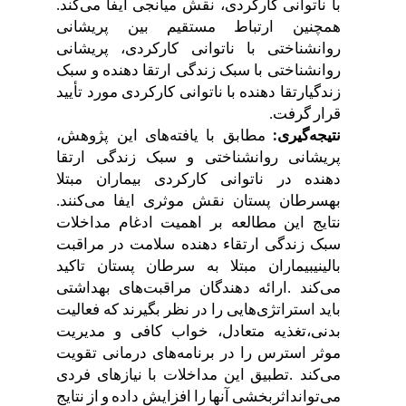
با
ناتوانی
کارکردی،
نقش
میانجی
ایفا
می
کند
.
همچنین
ارتباط
مستقیم
بین
پریشانی
روانشناختی
با
ناتوانی
کارکردی،
پریشانی
روانشناختی
با
سبک
زندگی
ارتقا
دهنده
و
سبک
زندگی
ارتقا
دهنده
با
ناتوانی
کارکردی
مورد
تأیید
قرار
گرفت
.
مطابق
با
یافته
های
این
پژوهش،
نتیجه
گیری
:
پریشانی
روانشناختی
و
سبک
زندگی
ارتقا
دهنده
در
ناتوانی
کارکردی
بیماران
مبتلا
به
سرطان
پستان
نقش
موثری
ایفا
می
کنند
.
نتایج
این
مطالعه
بر
اهمیت
ادغام
مداخلات
سبک
زندگی
ارتقاء
دهنده
سلامت
در
مراقبت
بالینی
بیماران
مبتلا
به
سرطان
پستان
تاکید
می
کند
.
ارائه
دهندگان
مراقبت
های
بهداشتی
باید
استراتژی
هایی
را
در
نظر
بگیرند
که
فعالیت
بدنی،
تغذیه
متعادل،
خواب
کافی
و
مدیریت
موثر
استرس
را
در
برنامه
های
درمانی
تقویت
می
کند
.
تطبیق
این
مداخلات
با
نیازهای
فردی
می
تواند
اثربخشی
آنها
را
افزایش
داده
و
از
نتایج