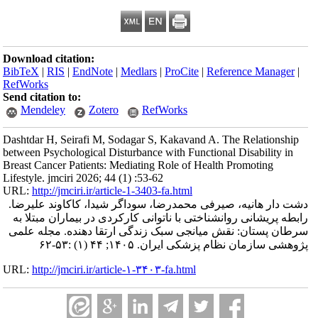
Download citation:
BibTeX
|
RIS
|
EndNote
|
Medlars
|
ProCite
|
Reference Manager
|
RefWorks
Send citation to:
Mendeley
Zotero
RefWorks
Dashtdar H, Seirafi M, Sodagar S, Kakavand A. The Relationship
between Psychological Disturbance with Functional Disability in
Breast Cancer Patients: Mediating Role of Health Promoting
Lifestyle. jmciri 2026; 44 (1) :53-62
URL:
http://jmciri.ir/article-1-3403-fa.html
دشت دار هانیه، صیرفی محمدرضا، سوداگر شیدا، کاکاوند علیرضا.
رابطه پریشانی روانشناختی با ناتوانی کارکردی در بیماران مبتلا به
سرطان پستان: نقش میانجی سبک زندگی ارتقا دهنده. مجله علمی
پژوهشی سازمان نظام پزشکی ایران. ۱۴۰۵; ۴۴ (۱) :۵۳-۶۲
URL:
http://jmciri.ir/article-۱-۳۴۰۳-fa.html