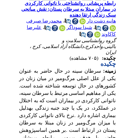
رابطه پریشانی روانشناختی با ناتوانی کارکردی
در بیماران مبتلا به سرطان پستان: نقش میانجی
سبک زندگی ارتقا دهنده
هانیه دشت دار
،
محمدرضا صیرفی
،
شیدا سوداگر
،
علیرضا
کاکاوند
گروه روانشناسی سلامت و
بالینی،واحدکرج،دانشگاه آزاد اسلامی، کرج ،
ایران
چکیده:
(۷۰۵ مشاهده)
چکیده
سرطان
سینه
در
حال
حاضر
به
عنوان
زمینه
:
یکی
از
علل
اصلی
مرگ
و
میر
در
میان
زنان
در
کشورهای
در
حال
توسعه
شناخته
شده
است
.
یکی
از
مفاهیم
اساسی
مرتبط
با
سرطان
سینه،
ناتوانی
کارکردی
در
بیماران
است
که
به
اختلال
در
عملکرد،
در
یک
یا
چند
جنبه
زندگی
به
دلیل
بیماری
اشاره
دارد
.
نرخ
بالای
ناتوانی
کارکردی
با
میزان
مرگ
ومیر
در
زنان
مبتلا
به
سرطان
پستان
در
ارتباط
است
.
بر
همین
اساس
پژوهش
حاضر
با
هدف
بررسی
رابطه
پریشانی