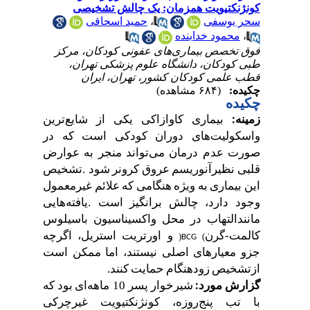
کونژنکتیویت همزمان: یک چالش تشخیصی
سحر یوسفی
،
حمید اسحاقی
،
محمود خدابنده
فوق تخصص بیماری‌های عفونی کودکان، مرکز
طبی کودکان، دانشگاه علوم پزشکی تهران،
قطب علمی کودکان کشور، تهران، ایران
چکیده:
(۶۸۴ مشاهده)
چکیده
بیماری
کاوازاکی
یکی
از
شایع
ترین
زمینه
:
واسکولیت
های
دوران
کودکی
است
که
در
صورت
عدم
درمان
می
تواند
منجر
به
عوارض
قلبی
نظیر
آنوریسم
عروق
کرونر
شود
.
تشخیص
این
بیماری
به
ویژه
هنگامی
که
علائم
غیرمعمول
وجود
دارد،
چالش
برانگیز
است
.
یافته
هایی
مانند
التهاب
در
محل
واکسیناسیون
باسیلوس
کالمت
-
گرن
و
اورتریت
استریل،
اگرچه
)
(
BCG
جزو
معیارهای
اصلی
نیستند،
اما
ممکن
است
از
تشخیص
زودهنگام
حمایت
کنند
.
شیرخوار
پسر
10
ماهه
ای
بود
که
گزارش
مورد
:
با
تب
پنج
روزه،
کونژنکتیویت
غیرچرکی