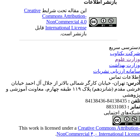
بازنشر اطلاعات
این مقاله تحت شرایط
Creative
Commons Attribution-
NonCommercial 4.0
International License
قابل
بازنشر است.
ترسی سریع
کت یکتاوب
ارت علوم
ارت بهداشت
مانه ارزیابی نشریات
لاعات تماس
رس:
تهران- خیابان کارگر شمالی بالاتر از جلال آل احمد خیابان
فرشی مقدم (شانزدهم) پلاک ۱۱۹ طبقه چهارم، معاونت آموزشی و
وهشی
فن :
84138435-84138436
ابر :
88331083
که‌های اجتمایی
This work is licensed under a
Creative Commons Attributio
.
NonCommercial ۴,۰ International Licen