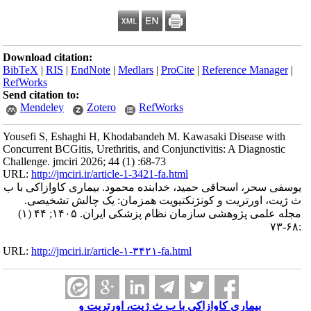
Download citation:
BibTeX
|
RIS
|
EndNote
|
Medlars
|
ProCite
|
Reference Manager
|
RefWorks
Send citation to:
Mendeley
Zotero
RefWorks
Yousefi S, Eshaghi H, Khodabandeh M. Kawasaki Disease with
Concurrent BCGitis, Urethritis, and Conjunctivitis: A Diagnostic
Challenge. jmciri 2026; 44 (1) :68-73
URL:
http://jmciri.ir/article-1-3421-fa.html
یوسفی سحر، اسحاقی حمید، خدابنده محمود. بیماری کاوازاکی با ب
ث ژیت، اورتریت و کونژنکتیویت همزمان: یک چالش تشخیصی.
مجله علمی پژوهشی سازمان نظام پزشکی ایران. ۱۴۰۵; ۴۴ (۱)
:۶۸-۷۳
URL:
http://jmciri.ir/article-۱-۳۴۲۱-fa.html
بیماری کاوازاکی با ب ث ژیت، اورتریت و