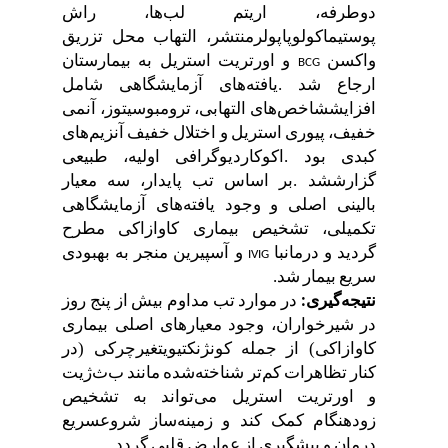
دوطرفه،
اریتم
لب
ها،
راش
پوستی
ماکولوپاپولرمنتشر،
التهاب
محل
تزریق
واکسن
و
اورتریت
استریل
به
بیمارستان
BCG
ارجاع
شد
.
یافته
های
آزمایشگاهی
شامل
افزایش
شاخص
های
التهابی،
ترومبوسیتوز،
آنمی
خفیف،
پیوری
استریل
و
اختلال
خفیف
آنزیم
های
کبدی
بود
.
اکوکاردیوگرافی
اولیه،
طبیعی
گزارش
شد
.
بر
اساس
تب
پایدار،
سه
معیار
بالینی
اصلی
و
وجود
یافته
های
آزمایشگاهی
تکمیلی،
تشخیص
بیماری
کاوازاکی
مطرح
گردید
و
درمان
با
و
آسپیرین
منجر
به
بهبودی
IVIG
سریع
بیمار
شد
.
در
موارد
تب
مداوم
بیش
از
پنج
روز
نتیجه
گیری
:
در
شیرخواران،
وجود
معیارهای
اصلی
بیماری
کاوازاکی
(
از
جمله
کونژنکتیویت
غیرچرکی
)
در
کنار
تظاهرات
کم
تر
شناخته
شده
مانند
ب
ث
ژیت
و
اورتریت
استریل
می
تواند
به
تشخیص
زودهنگام
کمک
کند
و
زمینه
ساز
شروع
سریع
درمان
و
پیشگیری
از
عوارض
قلبی
گردد
.