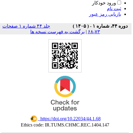
ورود خودکار
ثبت نام
بازیابی رمز عبور
دوره ۴۴، شماره ۱ - ( ۱۴۰۵ )
جلد ۴۴ شماره ۱ صفحات
۷۳-۶۸
|
برگشت به فهرست نسخه ها
‎ https://doi.org/10.22034/44.1.68
Ethics code: IR.TUMS.CHMC.REC.1404.147