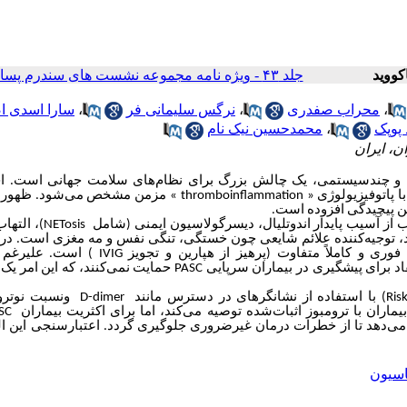
جلد ۴۳ - ویژه نامه مجموعه نشست های سندرم پساکووید صفحات ۵۱-۳۷
،
محراب صفدری
،
نرگس سلیمانی فر
،
سارا اسدی ا
 پوپک
،
محمدحسین نیک نام
ن، ایران
ن و چندسیستمی، یک چالش بزرگ برای نظام‌های سلامت جهانی است. اخ
ا پاتوفیزیولوژی «
thromboinflammation
» مزمن مشخص می‌شود. ظهور 
ین پیچیدگی افزوده است.
 از آسیب پایدار اندوتلیال، دیسرگولاسیون ایمنی (شامل
NETosis
)
، التها
یند، توجیه‌کننده علائم شایعی چون خستگی، تنگی نفس و مه مغزی است. در 
ری و کاملاً متفاوت (پرهیز از هپارین و تجویز
IVIG
)
است. علیرغم 
قاد برای پیشگیری در بیماران سرپایی
PASC
حمایت نمی‌کنند، که این امر ی
با استفاده از نشانگرهای در دسترس مانند
D-dimer
ونسبت نوتروف
اران با ترومبوز اثبات‌شده توصیه می‌کند، اما برای اکثریت بیماران
PASC
 می‌دهد تا از خطرات درمان غیرضروری جلوگیری گردد. اعتبارسنجی این ال
اسیون