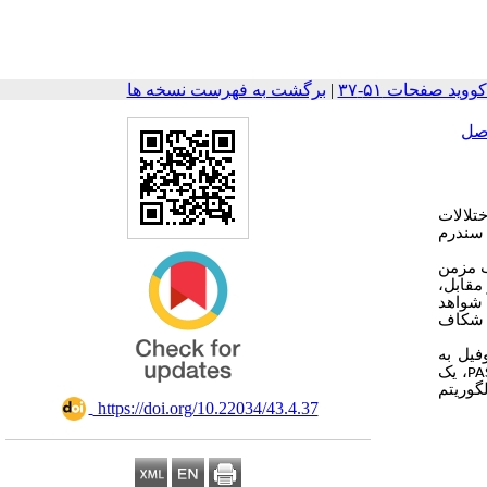
|
برگشت به فهرست نسخه ها
صل
تلالات
سندرم
ب مزمن
مقابل،
شواهد
ک شکاف
یل به
، یک
گوریتم
‎ https://doi.org/10.22034/43.4.37