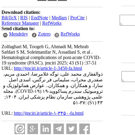
Download citation:
BibTeX
|
RIS
|
EndNote
|
Medlars
|
ProCite
|
Reference Manager
|
RefWorks
Send citation to:
Mendeley
Zotero
RefWorks
Zolfaghari M, Toogeh G, Ahmadi M, Mehrab
Safdari S M, Soleimanifar N, Assadiasl S, et al .
Hematological complications of post-acute COVID-
19 syndrome (PASC). jmciri 2025; 43 (S1) :37-51
URL:
http://jmciri.ir/article-1-3450-fa.html
ذوالفقاری محمد علی، توگه غلامرضا، احمدی مریم،
صفدری محراب، سلیمانی فر نرگس، اسدی اصل
سارا، و همکاران. و همکاران.. عوارض هماتولوژیک و
ترومبوتیک سندرم پساکووید-۱۹ (COVID-۱۹). مجله
علمی پژوهشی سازمان نظام پزشکی ایران. ۱۴۰۴;
:۳۷-۵۱
(S۱)
۴۳
URL:
http://jmciri.ir/article-۱-۳۴۵۰-fa.html