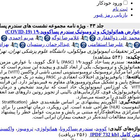
ورود خودکار
ثبت نام
بازیابی رمز عبور
جلد ۴۳ - ویژه نامه مجموعه نشست های سندرم پساکووید
عوارض هماتولوژیک و ترومبوتیک سندرم پساکووید-۱۹ (COVID-19)
محمد علی ذوالفقاری
،
غلامرضا توگه
،
مریم احمدی
،
علیرضا استقامتی
،
عبدالرحمان رستمیان
،
بهزاد
مرکز تحقیقات ایمونولوژی مولکولی، دانشگاه علوم پزشکی تهران، تهرا
چکیده:
(۵۴۴ مشاهده)
قدمه
: سندرم پسا-حاد کووید-
۱۹
(PASC)
یا لانگ کووید، با عوارض مزم
ماتولوژیک و ترومبوتیک، یکی از ابعاد کلیدی و پیچیده این سندرم است که ب
نادر اما مرگبار ترومبوتیک ترومبوسیتوپنی ایمنی ناشی از واکسن
(VITT)
بر ا
افته‌ها:
:
پاتوفیزیولوژی اختلالات انعقادی در
PASC
ریشه در یک چرخه معیوب
سطح پایین و تشکیل میکروترومبوزهای مقاوم به فیبرینولیز دارد. این فرآ
VIT
یک اورژانس ایمونولوژیک حاد است که نیازمند تشخیص و درمان فو
اتوفیزیولوژیک قوی، کارآزمایی‌های بالینی از تجویز روتین داروهای ضد انع
شواهد کلیدی را برجسته می‌سازد
.
تیجه‌گیری:
الگوریتم پیشنهادی بر اساس طبقه‌بندی خطر
(Risk Stratification)
نفوسیت
(NLR)
طراحی شده است. این رویکرد، درمان تهاجمی را برای بیم
استراتژی محافظه‌کارانه مبتنی بر پایش و مدیریت عوامل خطر را پیشنهاد
نیازمند مطالعات آینده‌نگر در جمعیت بیماران ایرانی است.
واژه‌های کلیدی:
کووید
،
سندرم پساکرونا
،
هماتولوژی
،
ترومبوز
،
واکسین
متن کامل
[PDF 732 kb]
(۲۵۶ دریافت)