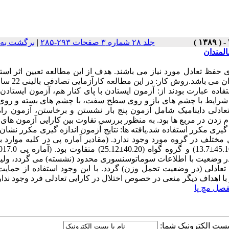
جلد ۲۸ شماره ۳ صفحات ۲۹۳-۲۸۵
|
برگشت به 
المندان
فظ تعادل مورد نیاز می باشند. هدف از این مطالعه تعیین اثر استف
حمایت کننده مفصلی نرم مچ پا بر تعادل استاتیک و 
اده عبارت بودند از: آزمون ایستادن با پای کنار هم، آزمون ایستادن 
 در شرایط با چشم های باز و روی سطح سفت، با چشم های بسته و رو
دلی داینامیک شامل آزمون پنج بار نشستن و برخاستن، آزمون راه
م زدن در مربع ها بود. به منظور بررسی تفاوت بین کارایی آزمون های 
 گیری مکرر استفاده شد.یافته ها: نتایج آزمون اندازه گیری مکرر نشان 
ختلف در گروه مورد وجود ندارد. (مقادیر آماره پی در کلیه موارد بال
 وضعیت با اطلاعات سوماتوسنسوری محدود (نشسته) می گردد، ولیک
تعادلی (در وضعیت تحمل وزن) گردد. با این وجود استفاده از حمایت
ا اهداف دیگر منعی در خصوص اختلال در کارایی تعادلی فرد وجود ندار
فصل مچ پا
ا پست الکترونیک شما: