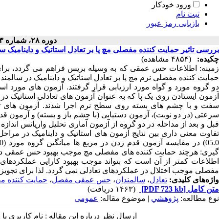
ورود خودکار
ثبت نام
بازیابی رمز عبور
دوره ۲۸، شماره ۳ - ( ۱۳۸۹ )
بررسی تاثیر حمایت کننده مفصلی مچ پا بر تعادل استاتیک و داینامیک س
چکیده:
(۴۸۵۴ مشاهده)
زمینه: اطلاعات حس عمقی که به وسیله بریس فراهم می گردد، برای ح
دو گروه مورد و گواه مورد ارزیابی قرار گرفتند. آزمون های مورد استف
آزمون ایستادن روی یک پا که به عنوان آزمون های تعادلی استاتیک
سفت و با چشم های بسته روی سطح نرم اجرا شدند. آزمون های تعا
سرعتی (در دو نوبت)، آزمون دستیابی (با چشم باز و بسته) و آزمون قد
قبل و بعد از مداخله در دو گروه از آزمون آماری تحلیل واریانس اندازه
تفاوت معنی داری بین نتایج آزمون های استاتیک و داینامیک در مراحل م
گیری: هرچند حمایت کننده های مفصلی مچ موجب بهبود حس عمقی در
اطلاعات کمتر از آن است که بتواند موجب بهبود کارایی عملکردهای 
مفصلی موجب اختلال در عملکردهای تعادلی نمی گردد. لذا برای تجویز ب
واژه‌های کلیدی:
تعادل
،
سالمندان
،
حس عمقی مفصل
،
حمایت کننده م
متن کامل
[PDF 723 kb]
(۱۴۶۳ دریافت)
نوع مطالعه:
پژوهشي
| موضوع مقاله:
عمومى
ارسال نظر درباره این مقاله : نام کاربری ی