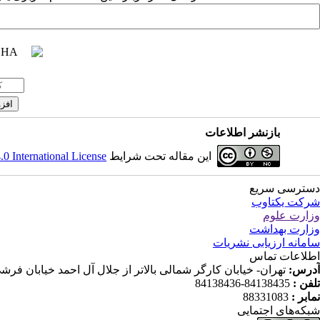
بازنشر اطلاعات
این مقاله تحت شرایط
 International License
دسترسی سریع
شرکت یکتاوب
وزارت علوم
وزارت بهداشت
سامانه ارزیابی نشریات
اطلاعات تماس
آدرس:
تهران- خیابان کارگر شمالی بالاتر از جلال آل احمد خیابان فرشی مقدم (شانزدهم) پلاک ۱۱۹ ط
تلفن :
84138435-84138436
نمابر :
88331083
شبکه‌های اجتمایی