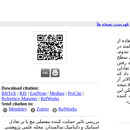
فهرست نسخه ها
اده از
داینامیک در سالمندان می باشد.روش کار: در این مطالعه کارآزمایی تصادفی بالینی 22 سالمند در
تندوم،
ی سطح
 رفتن
تعادلی
داد که
اتر از
05.0) در مقایسه آزمون قدم زدن در مربع ها میانگین گروه مورد (45.10±13.7) و گروه گواه (40.20±25.12) متفاوت بود. (آماره پی 017.0(.نتیجه
Download citation:
ن این
BibTeX
|
RIS
|
EndNote
|
Medlars
|
ProCite
|
 کننده
Reference Manager
|
RefWorks
د.
Send citation to:
Mendeley
Zotero
RefWorks
بررسی تاثیر حمایت کننده مفصلی مچ پا بر تعادل
استاتیک و داینامیک سالمندان. مجله علمی پژوهشی