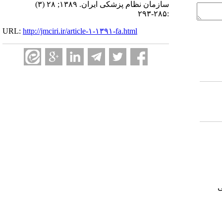
سازمان نظام پزشکی ایران. ۱۳۸۹; ۲۸ (۳)
:۲۸۵-۲۹۳
URL:
http://jmciri.ir/article-۱-۱۳۹۱-fa.html