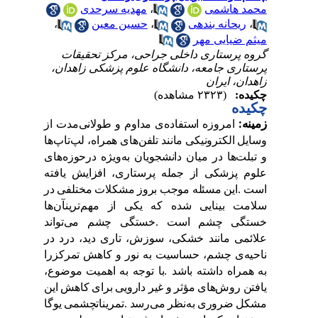
محمد هاشمی
،
مهدیه سرحدی
،
ریحانه بندهی
،
حسین معین
،
میثم ضیایی مهر
گروه پرستاری داخلی جراحی، مرکز تحقیقات
پرستاری جامعه، دانشگاه علوم پزشکی زاهدان،
زاهدان، ایران
چکیده:
(۲۳۲۳ مشاهده)
چکیده
زمینه
:
امروزه
استفاده
ی
مداوم
و
طولانی
مدت
از
وسایل
الکترونیکی
مانند
تلفن
های
همراه،
لپ
تاپ
ها
و
تبلت
ها
در
میان
دانشجویان
به
ویژه
در
حوزه
های
علوم
پزشکی
از
جمله
پرستاری،
افزایش
یافته
است
.
این
مسئله
موجب
بروز
مشکلات
مختلفی
در
سلامت
بینایی
شده
که
یکی
از
مهم
ترین
آن
ها
خستگی
چشم
است
.
خستگی
چشم
می
تواند
علائمی
مانند
خشکی،
سوزش،
تاری
دید،
درد
در
ناحیه
ی
چشم،
حساسیت
به
نور
و
کاهش
تمرکز
را
به
همراه
داشته
باشد
.
با
توجه
به
اهمیت
موضوع،
یافتن
روش
های
مؤثر
و
غیر
دارویی
برای
کاهش
این
مشکل
ضروری
به
نظر
می
رسد
.
تمرینات
چشمی
یوگا