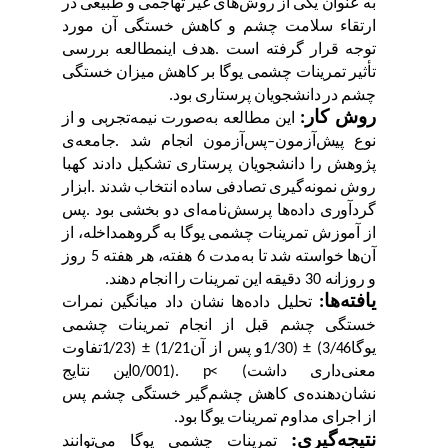
به
عنوان
یکی
از
روش
های
غیر
تهاجمی
و
طبیعی
در
ارتقاء
سلامت
چشم
و
کاهش
خستگی
آن
مورد
توجه
قرار
گرفته
است
.
هدف
این
مطالعه
بررسی
تأثیر
تمرینات
چشمی
یوگا
بر
کاهش
میزان
خستگی
چشم
در
دانشجویان
پرستاری
بود
.
روش کار:
این
مطالعه
به
صورت
نیمه
تجربی
و
از
نوع
پیش
آزمون
–
پس
آزمون
انجام
شد
.
جامعه
ی
پژوهش
را
دانشجویان
پرستاری
تشکیل
دادند
که
با
روش
نمونه
گیری
تصادفی
ساده
انتخاب
شدند
.
ابزار
گردآوری
داده
ها
پرسش
نامه
ای
دو
بخشی
بود
.
پس
از
آموزش
تمرینات
چشمی
یوگا
به
گروه
مداخله،
از
آن
ها
خواسته
شد
تا
به
مدت
6
هفته،
هر
هفته
5
روز
و
روزانه
30
دقیقه
این
تمرینات
را
انجام
دهند
.
یافته
ها
:
تحلیل
داده
ها
نشان
داد
میانگین
نمرات
خستگی
چشم
قبل
از
انجام
تمرینات
چشمی
یوگا
(3/46
±
1/30)
و
پس
از
آن
(1/21
±
1/23)
تفاوت
معنی
داری
داشت
(
p<
0/001).
این
نتایج
نشان
دهنده
ی
کاهش
چشم
گیر
خستگی
چشم
پس
از
اجرای
مداوم
تمرینات
یوگا
بود
.
نتیجه
گیری
:
تمرینات
چشمی یوگا می
توانند