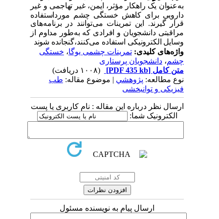
به
عنوان
یک راهکار مؤثر، ایمن، غیر تهاجمی و غیر
دارویی برای کاهش خستگی چشم مورداستفاده
قرار گیرند
.
این
تمرینات می
توانند
در برنامه
های
مراقبتی دانشجویان و افرادی که به
طور
مداوم از
وسایل الکترونیکی استفاده می
کنند،
گنجانده شوند
واژه‌های کلیدی:
تمرینات چشمی یوگا
،
خستگی
چشم
،
دانشجویان پرستاری
متن کامل
[PDF 435 kb]
(۱۰۰۸ دریافت)
نوع مطالعه:
پژوهشي
| موضوع مقاله:
طب
فیزیکی و توانبخشی
ارسال نظر درباره این مقاله : نام کاربری یا پست
الکترونیک شما:
ارسال پیام به نویسنده مسئول