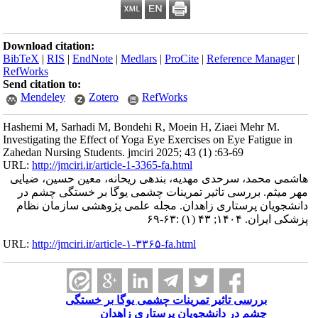
Download citation:
BibTeX
|
RIS
|
EndNote
|
Medlars
|
ProCite
|
Reference Manager
|
RefWorks
Send citation to:
Mendeley
Zotero
RefWorks
Hashemi M, Sarhadi M, Bondehi R, Moein H, Ziaei Mehr M.
Investigating the Effect of Yoga Eye Exercises on Eye Fatigue in
Zahedan Nursing Students. jmciri 2025; 43 (1) :63-69
URL:
http://jmciri.ir/article-1-3365-fa.html
هاشمی محمد، سرحدی مهدیه، بندهی ریحانه، معین حسین، ضیایی
مهر میثم. بررسی تاثیر تمرینات چشمی یوگا بر خستگی چشم در
دانشجویان پرستاری زاهدان. مجله علمی پژوهشی سازمان نظام
پزشکی ایران. ۱۴۰۴; ۴۳ (۱) :۶۳-۶۹
URL:
http://jmciri.ir/article-۱-۳۳۶۵-fa.html
بررسی تاثیر تمرینات چشمی یوگا بر خستگی
چشم در دانشجویان پرستاری زاهدان