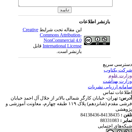
بازنشر اطلاعات
این مقاله تحت شرایط
Creative
Commons Attribution-
NonCommercial 4.0
International License
قابل
بازنشر است.
ترسی سریع
کت یکتاوب
ارت علوم
ارت بهداشت
مانه ارزیابی نشریات
لاعات تماس
رس:
تهران- خیابان کارگر شمالی بالاتر از جلال آل احمد خیابان
فرشی مقدم (شانزدهم) پلاک ۱۱۹ طبقه چهارم، معاونت آموزشی و
وهشی
فن :
84138435-84138436
ابر :
88331083
که‌های اجتمایی