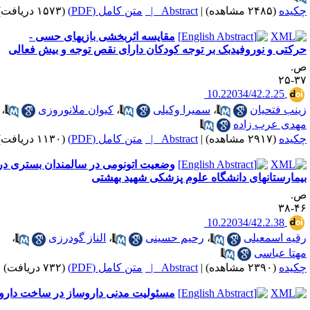
کیده
(۲۴۸۵ مشاهده)
|
Abstract |
متن کامل (PDF)
(۱۵۷۳ دریافت)
مقایسه اثربخشی بازیهای حسی -
رکتی و نوروفیدبک بر توجه کودکان دارای نقص توجه و بیش فعالی
.
۳۷-
‎ 10.22034/42.2.25
ینب فتحیان
،
سمیرا وکیلی
،
کیوان ملانوروزی
،
هدی عرب زاده
کیده
(۲۹۱۷ مشاهده)
|
Abstract |
متن کامل (PDF)
(۱۱۳۰ دریافت)
وضعیت اتونومی در سالمندان بستری در
یمارستانهای دانشگاه علوم پزشکی شهید بهشتی
.
۴۶-
‎ 10.22034/42.2.38
قیه اسمعیلی
،
رحیم حسینی
،
الناز گودرزی
،
هتا عباسی
کیده
(۲۳۹۰ مشاهده)
|
Abstract |
متن کامل (PDF)
(۷۳۲ دریافت)
مسئولیت مدنی داروساز در ساخت دارو