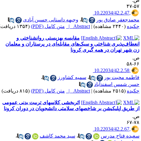
.
۵۷-
‎ 10.22034/42.2.47
حمدجعفر صادق پور
،
وجیهه داستانی حسین آبادی
کیده
(۲۴۴۰ مشاهده)
|
Abstract |
متن کامل (PDF)
(۱۳۵۴ دریافت)
مقایسه‌ بهزیستی روانشناختی و
نعطاف‌‌پذیری شناختی و سبک‌های مقابله‌ای در پرستاران و معلمان
ن شهر تهران در همه گیری کرونا
.
۶۶-
‎ 10.22034/42.2.58
اطمه محبت پور
،
سمیه کشاورز
،
سن شمس اسفندآباد
کیده
(۲۵۱۵ مشاهده)
|
Abstract |
متن کامل (PDF)
(۸۱۵ دریافت)
اثربخشی کلاسهای تربیت بدنی عمومی
ز طریق اپلیکیشن بر شاخصهای سلامتی دانشجویان در دوران کرونا
.
۷۸-
‎ 10.22034/42.2.67
عیده فتاح مدرس
،
سید محمد کاشف
،