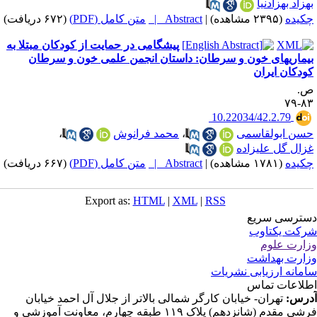
هزاد بهزادنیا
کیده
(۲۳۹۵ مشاهده)
|
Abstract |
متن کامل (PDF)
(۶۷۲ دریافت)
پیشگامی در حمایت از کودکان مبتلا به
یماریهای خون و سرطان: داستان انجمن علمی خون و سرطان
ودکان ایران
.
۸۳-
‎ 10.22034/42.2.79
سن ابولقاسمی
،
محمد فرانوش
،
زال گل علیزاده
کیده
(۱۷۸۱ مشاهده)
|
Abstract |
متن کامل (PDF)
(۶۶۷ دریافت)
Export as:
HTML
|
XML
|
RSS
ترسی سریع
کت یکتاوب
ارت علوم
ارت بهداشت
مانه ارزیابی نشریات
لاعات تماس
رس:
تهران- خیابان کارگر شمالی بالاتر از جلال آل احمد خیابان
فرشی مقدم (شانزدهم) پلاک ۱۱۹ طبقه چهارم، معاونت آموزشی و