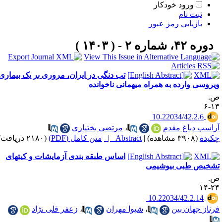
ورود خودکار
ثبت نام
بازیابی رمز عبور
دوره ۴۲، شماره ۲ - ( ۱۴۰۳ )
تب دنگی در ایران، مروری بر یک بیماری
یروسی وارده به همراه میهمانی ناخوانده
.
۱۳
‎ 10.22034/42.2.6
راسب دباغ مقدم
،
مرتضی بختیاری
کیده
(۳۹۰۸ مشاهده)
|
Abstract |
متن کامل (PDF)
(۲۱۸۰ دریافت)
اساس طبقه بندی آزمایشات و کیتهای
شخیص طبی بیوشیمی
.
۲۴-
‎ 10.22034/42.2.14
رناز جهان بین
،
شیوا مهران
،
زعفر قلی نژاد